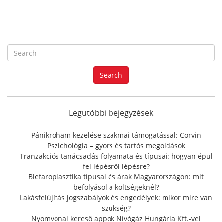
S
e
a
Search
r
c
h
f
Legutóbbi bejegyzések
o
r
Pánikroham kezelése szakmai támogatással: Corvin
:
Pszichológia – gyors és tartós megoldások
Tranzakciós tanácsadás folyamata és típusai: hogyan épül
fel lépésről lépésre?
Blefaroplasztika típusai és árak Magyarországon: mit
befolyásol a költségeknél?
Lakásfelújítás jogszabályok és engedélyek: mikor mire van
szükség?
Nyomvonal kereső appok Nívógáz Hungária Kft.-vel