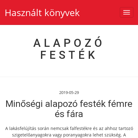
Használt könyvek
Toggl
navig
ALAPOZÓ
FESTÉK
2019-05-29
Minőségi alapozó festék fémre
és fára
A lakásfelújítás során nemcsak falfestékre és az ahhoz tartozó
szigetelőanyagokra vagy poranyagokra lehet szükség. A