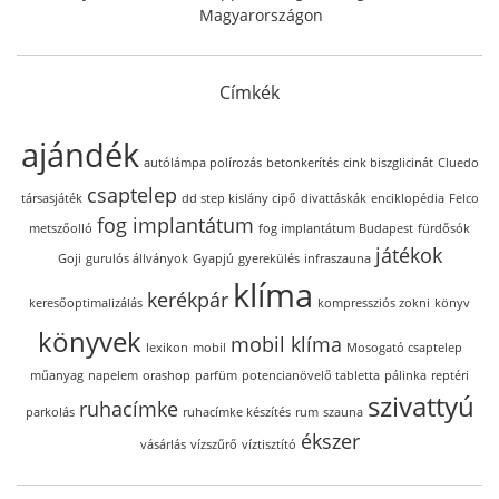
Magyarországon
Címkék
ajándék
autólámpa polírozás
betonkerítés
cink biszglicinát
Cluedo
csaptelep
társasjáték
dd step kislány cipő
divattáskák
enciklopédia
Felco
fog implantátum
metszőolló
fog implantátum Budapest
fürdősók
játékok
Goji
gurulós állványok
Gyapjú
gyerekülés
infraszauna
klíma
kerékpár
keresőoptimalizálás
kompressziós zokni
könyv
könyvek
mobil klíma
lexikon
mobil
Mosogató csaptelep
műanyag
napelem
orashop
parfüm
potencianövelő tabletta
pálinka
reptéri
szivattyú
ruhacímke
parkolás
ruhacímke készítés
rum
szauna
ékszer
vásárlás
vízszűrő
víztisztító