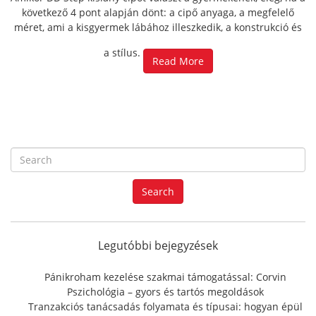
következő 4 pont alapján dönt: a cipő anyaga, a megfelelő
méret, ami a kisgyermek lábához illeszkedik, a konstrukció és
a stílus.
Read More
S
e
a
Search
r
c
h
f
Legutóbbi bejegyzések
o
r
Pánikroham kezelése szakmai támogatással: Corvin
:
Pszichológia – gyors és tartós megoldások
Tranzakciós tanácsadás folyamata és típusai: hogyan épül