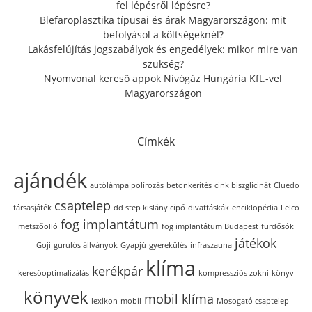
fel lépésről lépésre?
Blefaroplasztika típusai és árak Magyarországon: mit
befolyásol a költségeknél?
Lakásfelújítás jogszabályok és engedélyek: mikor mire van
szükség?
Nyomvonal kereső appok Nívógáz Hungária Kft.-vel
Magyarországon
Címkék
ajándék
autólámpa polírozás
betonkerítés
cink biszglicinát
Cluedo
csaptelep
társasjáték
dd step kislány cipő
divattáskák
enciklopédia
Felco
fog implantátum
metszőolló
fog implantátum Budapest
fürdősók
játékok
Goji
gurulós állványok
Gyapjú
gyerekülés
infraszauna
klíma
kerékpár
keresőoptimalizálás
kompressziós zokni
könyv
könyvek
mobil klíma
lexikon
mobil
Mosogató csaptelep