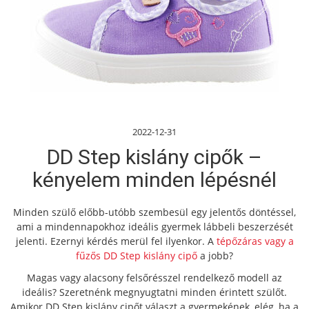
2022-12-31
DD Step kislány cipők –
kényelem minden lépésnél
Minden szülő előbb-utóbb szembesül egy jelentős döntéssel,
ami a mindennapokhoz ideális gyermek lábbeli beszerzését
jelenti. Ezernyi kérdés merül fel ilyenkor. A
tépőzáras vagy a
fűzős DD Step kislány cipő
a jobb?
Magas vagy alacsony felsőrésszel rendelkező modell az
ideális? Szeretnénk megnyugtatni minden érintett szülőt.
Amikor DD Step kislány cipőt választ a gyermekének, elég, ha a