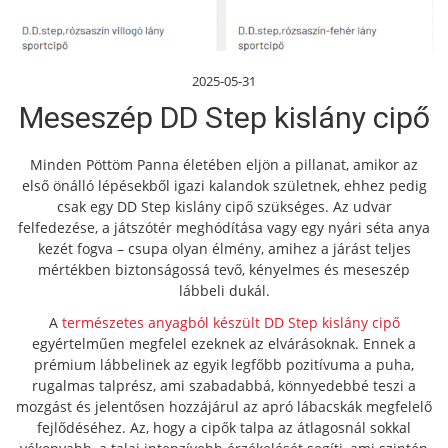
2025-05-31
Meseszép DD Step kislány cipő
Minden Pöttöm Panna életében eljön a pillanat, amikor az
első önálló lépésekből igazi kalandok születnek, ehhez pedig
csak egy DD Step kislány cipő szükséges. Az udvar
felfedezése, a játszótér meghódítása vagy egy nyári séta anya
kezét fogva – csupa olyan élmény, amihez a járást teljes
mértékben biztonságossá tevő, kényelmes és meseszép
lábbeli dukál.
A
természetes anyagból készült DD Step kislány cipő
egyértelműen megfelel ezeknek az elvárásoknak. Ennek a
prémium lábbelinek az egyik legfőbb pozitívuma a puha,
rugalmas talprész, ami szabadabbá, könnyedebbé teszi a
mozgást és jelentősen hozzájárul az apró lábacskák megfelelő
fejlődéséhez. Az, hogy a cipők talpa az átlagosnál sokkal