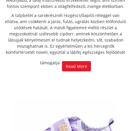
vékonyabb, a talaj intenzívebb érzékelését segíti, ami szintén
fontos szempont ebben a világfelfedező, zsenge életkorban.
A talpbetét a sarokrésznél rezgéscsillapító réteggel van
ellátva, ami csökkenti a járás, futás, ugrálás közben előforduló
ütődések hatását. A másik figyelemre méltó részlet a
megszokottnál szélesebb cipőorr, aminek köszönhetően a
lábujjak kényelmesen el tudnak helyezkedni, sőt, szabadon
mozoghatnak is. Ez egyértelműen a kis hercegnők
komfortérzetét növeli, egyúttal a lábfej egészséges fejlődését
támogatja.
Read More