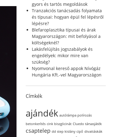
r
gyors és tartós megoldások
:
Tranzakciós tanácsadás folyamata
és típusai: hogyan épül fel lépésről
lépésre?
Blefaroplasztika típusai és árak
Magyarországon: mit befolyásol a
költségeknél?
Lakásfelújítás jogszabályok és
engedélyek: mikor mire van
szükség?
Nyomvonal kereső appok Nívógáz
Hungária Kft.-vel Magyarországon
Címkék
ajándék
autólámpa polírozás
betonkerítés
cink biszglicinát
Cluedo társasjáték
csaptelep
dd step kislány cipő
divattáskák