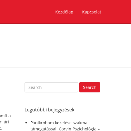
Kezdőlap
Kapcsolat
S
Search
e
a
r
Legutóbbi bejegyzések
c
ámít a
h
m árt
f
Pánikroham kezelése szakmai
t.
o
támogatással: Corvin Pszichológia –