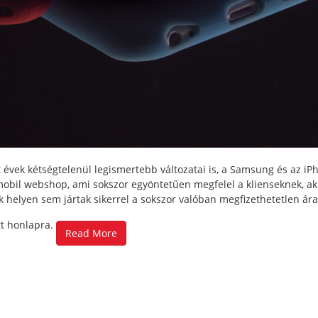
 évek kétségtelenül legismertebb változatai is, a Samsung és az iP
 mobil webshop, ami sokszor egyöntetűen megfelel a klienseknek, ak
 helyen sem jártak sikerrel a sokszor valóban megfizethetetlen ára
tt honlapra.
Read More