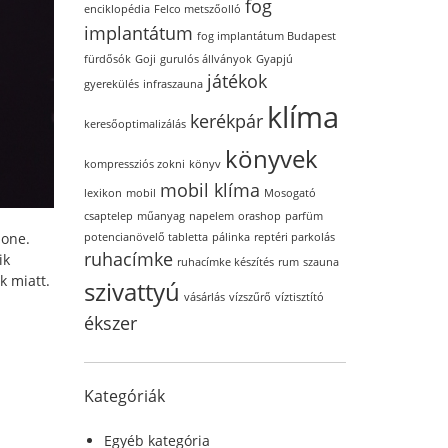
fog
enciklopédia
Felco metszőolló
implantátum
fog implantátum Budapest
fürdősók
Goji
gurulós állványok
Gyapjú
játékok
gyerekülés
infraszauna
klíma
kerékpár
keresőoptimalizálás
könyvek
kompressziós zokni
könyv
mobil klíma
lexikon
mobil
Mosogató
csaptelep
műanyag
napelem
orashop
parfüm
hone.
potencianövelő tabletta
pálinka
reptéri parkolás
ruhacímke
ik
ruhacímke készítés
rum
szauna
k miatt.
szivattyú
vásárlás
vízszűrő
víztisztító
ékszer
Kategóriák
Egyéb kategória