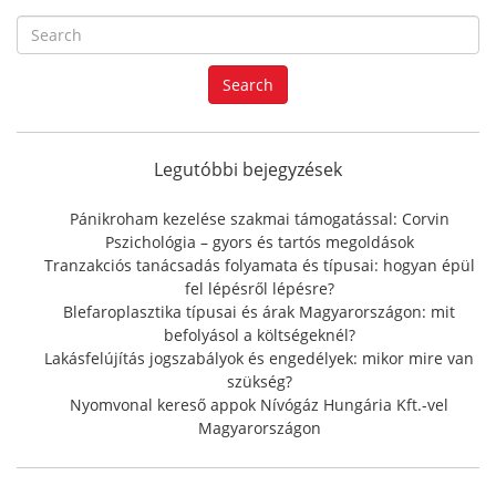
S
e
a
Search
r
c
h
f
Legutóbbi bejegyzések
o
r
Pánikroham kezelése szakmai támogatással: Corvin
:
Pszichológia – gyors és tartós megoldások
Tranzakciós tanácsadás folyamata és típusai: hogyan épül
fel lépésről lépésre?
Blefaroplasztika típusai és árak Magyarországon: mit
befolyásol a költségeknél?
Lakásfelújítás jogszabályok és engedélyek: mikor mire van
szükség?
Nyomvonal kereső appok Nívógáz Hungária Kft.-vel
Magyarországon