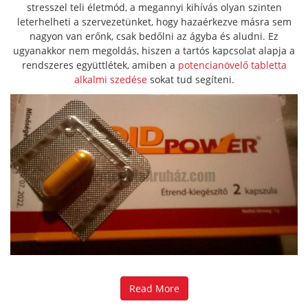
stresszel teli életmód, a megannyi kihívás olyan szinten
leterhelheti a szervezetünket, hogy hazaérkezve másra sem
nagyon van erőnk, csak bedőlni az ágyba és aludni. Ez
ugyanakkor nem megoldás, hiszen a tartós kapcsolat alapja a
rendszeres együttlétek, amiben a
potencianövelő tabletta
alkalmi szedése
sokat tud segíteni.
Read More