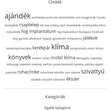
Címkék
ajándék
autólámpa polírozás
betonkerítés
cink biszglicinát
Cluedo
csaptelep
társasjáték
dd step kislány cipő
divattáskák
enciklopédia
Felco
fog implantátum
metszőolló
fog implantátum Budapest
fürdősók
játékok
Goji
gurulós állványok
Gyapjú
gyerekülés
infraszauna
klíma
kerékpár
keresőoptimalizálás
kompressziós zokni
könyv
könyvek
mobil klíma
lexikon
mobil
Mosogató csaptelep
műanyag
napelem
orashop
parfüm
potencianövelő tabletta
pálinka
reptéri
szivattyú
ruhacímke
parkolás
ruhacímke készítés
rum
szauna
ékszer
vásárlás
vízszűrő
víztisztító
Kategóriák
Egyéb kategória