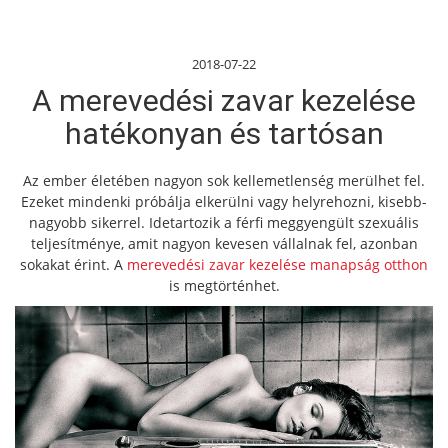
2018-07-22
A merevedési zavar kezelése
hatékonyan és tartósan
Az ember életében nagyon sok kellemetlenség merülhet fel.
Ezeket mindenki próbálja elkerülni vagy helyrehozni, kisebb-
nagyobb sikerrel. Idetartozik a férfi meggyengült szexuális
teljesítménye, amit nagyon kevesen vállalnak fel, azonban
sokakat érint. A
merevedési zavar kezelése manapság otthon
is megtörténhet.