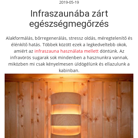
2019-05-19
Infraszaunába zárt
egészségmegőrzés
Alakformálás, bőrregenerálás, stressz oldás, méregtelenítő és
élénkítő hatás. Többek között ezek a legkedveltebb okok,
amiért az
infraszauna használata mellett
döntünk. Az
infravörös sugarak sok mindenben a hasznunkra vannak,
miközben mi csak kényelmesen üldögélünk és ellazulunk a
kabinban.