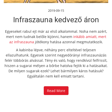
2019-09-15
Infraszauna kedvező áron
Egyeseket rabul ejt már az első alkalommal. Noha nem azért,
mert nem tudnak belőle kijönni, hanem
inkább amiatt, mert
az infraszauna
jótékony hatása azonnal megmutatkozik.
A kabinba lépve, néhány perc elteltével teljesen
ellazulhatunk. Egyesek szerint negyedórányi infraszaunázás
felér többórás alvással. Tény és való, hogy rendkívül felfrissít,
hiszen a sugarai mélyen a bőrbe hatolva fejtik ki a hatásaikat.
De milyen sugarak ezek? Lehet bármilyen káros hatásuk?
Egyáltalán nem kell emiatt tartani.
Read More