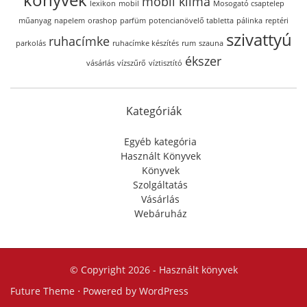
mobil klíma
lexikon
mobil
Mosogató csaptelep
műanyag
napelem
orashop
parfüm
potencianövelő tabletta
pálinka
reptéri
szivattyú
ruhacímke
parkolás
ruhacímke készítés
rum
szauna
ékszer
vásárlás
vízszűrő
víztisztító
Kategóriák
Egyéb kategória
Használt Könyvek
Könyvek
Szolgáltatás
Vásárlás
Webáruház
© Copyright 2026 -
Használt könyvek
Future Theme
⋅ Powered by
WordPress