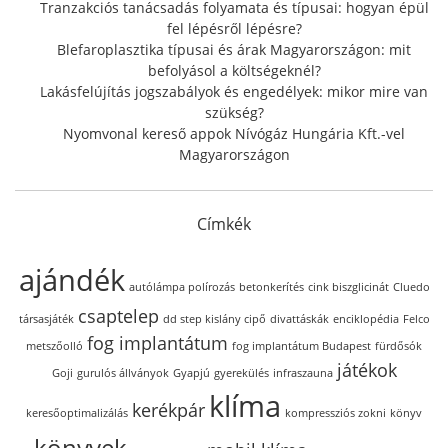
Tranzakciós tanácsadás folyamata és típusai: hogyan épül
fel lépésről lépésre?
Blefaroplasztika típusai és árak Magyarországon: mit
befolyásol a költségeknél?
Lakásfelújítás jogszabályok és engedélyek: mikor mire van
szükség?
Nyomvonal kereső appok Nívógáz Hungária Kft.-vel
Magyarországon
Címkék
ajándék
autólámpa polírozás
betonkerítés
cink biszglicinát
Cluedo
csaptelep
társasjáték
dd step kislány cipő
divattáskák
enciklopédia
Felco
fog implantátum
metszőolló
fog implantátum Budapest
fürdősók
játékok
Goji
gurulós állványok
Gyapjú
gyerekülés
infraszauna
klíma
kerékpár
keresőoptimalizálás
kompressziós zokni
könyv
könyvek