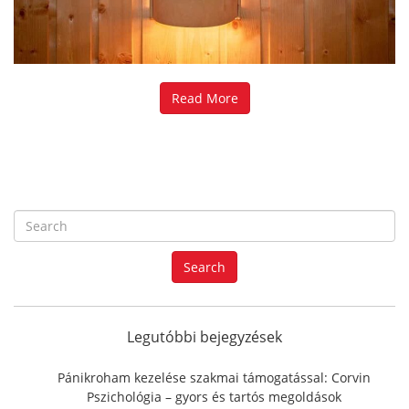
Read More
S
e
a
Search
r
c
h
f
Legutóbbi bejegyzések
o
r
Pánikroham kezelése szakmai támogatással: Corvin
:
Pszichológia – gyors és tartós megoldások