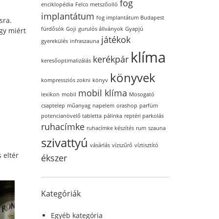
fog
enciklopédia
Felco metszőolló
implantátum
fog implantátum Budapest
sra.
fürdősók
Goji
gurulós állványok
Gyapjú
gy miért
játékok
gyerekülés
infraszauna
klíma
kerékpár
keresőoptimalizálás
könyvek
kompressziós zokni
könyv
mobil klíma
lexikon
mobil
Mosogató
csaptelep
műanyag
napelem
orashop
parfüm
potencianövelő tabletta
pálinka
reptéri parkolás
ruhacímke
ruhacímke készítés
rum
szauna
szivattyú
vásárlás
vízszűrő
víztisztító
 eltér
ékszer
Kategóriák
Egyéb kategória