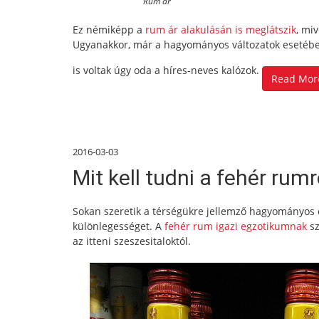
Rum ár
Ez némiképp a
rum ár alakulásán is meglátszik
, mi
Ugyanakkor, már a hagyományos változatok esetében
is voltak úgy oda a híres-neves kalózok.
Read Mor
2016-03-03
Mit kell tudni a fehér rumr
Sokan szeretik a térségükre jellemző hagyományos ét
különlegességet. A
fehér rum igazi egzotikumnak
sz
az itteni szeszesitaloktól.