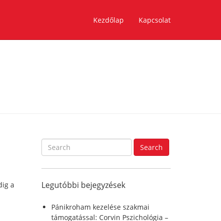
Kezdőlap
Kapcsolat
S
Search
e
a
r
Legutóbbi bejegyzések
dig a
c
h
f
Pánikroham kezelése szakmai
o
támogatással: Corvin Pszichológia –