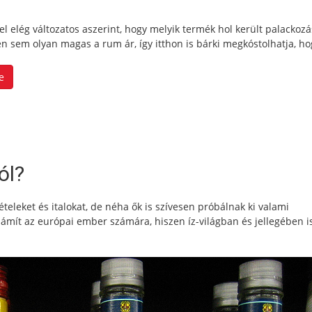
vel elég változatos aszerint, hogy melyik termék hol került palackozá
 sem olyan magas a rum ár, így itthon is bárki megkóstolhatja, ho
e
ól?
eleket és italokat, de néha ők is szívesen próbálnak ki valami
ámít az európai ember számára, hiszen íz-világban és jellegében is