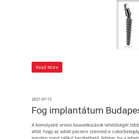
Read More
2021-07-15
Fog implantátum Budapest
A komolyabb orvosi beavatkozások lehetőségét több
attól, hogy az adott páciens szenved-e cukorbetegé
minden gond nélkül beültethető, feltéve, ha a leh