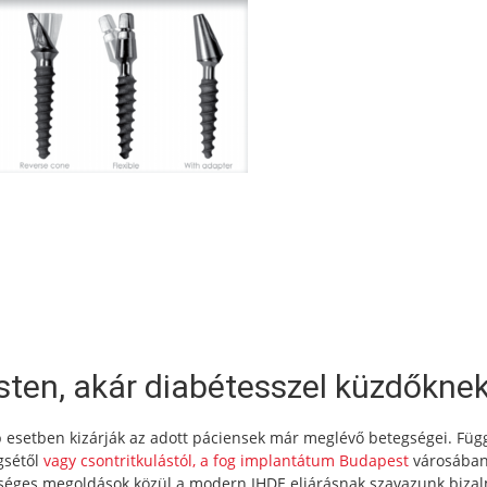
en, akár diabétesszel küzdőknek
 esetben kizárják az adott páciensek már meglévő betegségei. Füg
gsétől
vagy csontritkulástól, a fog implantátum Budapest
városába
etséges megoldások közül a modern IHDE eljárásnak szavazunk bizal