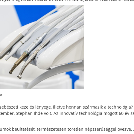
st
ebészeti kezelés lényege, illetve honnan származik a technológia?
kember, Stephan Ihde volt. Az innovatív technológia mögött 60 év 
tumok beültetését, természetesen töretlen népszerűséggel övezve. 