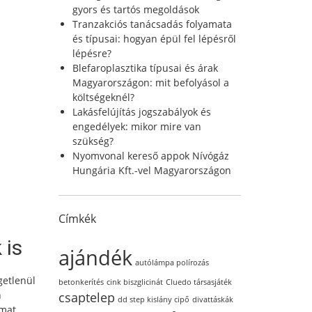
r
gyors és tartós megoldások
:
Tranzakciós tanácsadás folyamata
és típusai: hogyan épül fel lépésről
lépésre?
Blefaroplasztika típusai és árak
Magyarországon: mit befolyásol a
költségeknél?
Lakásfelújítás jogszabályok és
engedélyek: mikor mire van
szükség?
Nyomvonal kereső appok Nívógáz
Hungária Kft.-vel Magyarországon
Címkék
 is
ajándék
autólámpa polírozás
getlenül
betonkerítés
cink biszglicinát
Cluedo társasjáték
n
csaptelep
dd step kislány cipő
divattáskák
mat.