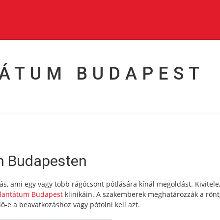
TÁTUM BUDAPEST
m Budapesten
, ami egy vagy több rágócsont pótlására kínál megoldást. Kivitel
plantátum Budapest
klinikáin. A szakemberek meghatározzák a rön
ő-e a beavatkozáshoz vagy pótolni kell azt.