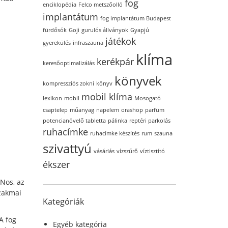
fog
enciklopédia
Felco metszőolló
implantátum
fog implantátum Budapest
fürdősók
Goji
gurulós állványok
Gyapjú
játékok
gyerekülés
infraszauna
klíma
kerékpár
keresőoptimalizálás
könyvek
kompressziós zokni
könyv
mobil klíma
lexikon
mobil
Mosogató
csaptelep
műanyag
napelem
orashop
parfüm
potencianövelő tabletta
pálinka
reptéri parkolás
ruhacímke
ruhacímke készítés
rum
szauna
szivattyú
vásárlás
vízszűrő
víztisztító
ékszer
 Nos, az
szakmai
Kategóriák
A fog
Egyéb kategória