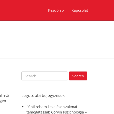
Kezdőlap
Kapcsolat
S
Search
e
a
r
Legutóbbi bejegyzések
ezhető
c
tgen
h
f
Pánikroham kezelése szakmai
o
támogatással: Corvin Pszichológia –