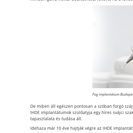
Fog implantátum Budape
De miben áll egészen pontosan a szóban forgó szájs
IHDE implantátumok szülőatyja egy híres svájci sza
tapasztalata és tudása áll.
Idehaza már 10 éve hajtják végre az IHDE implantá