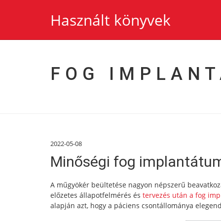
Használt könyvek
FOG IMPLAN
2022-05-08
Minőségi fog implantátu
A műgyökér beültetése nagyon népszerű beavatkozás
előzetes állapotfelmérés és
tervezés után a fog im
alapján azt, hogy a páciens csontállománya elegend