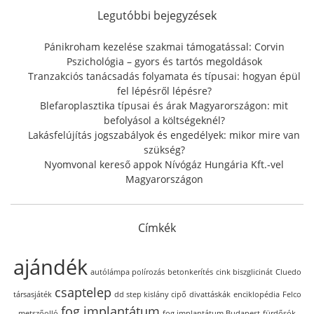
f
Legutóbbi bejegyzések
o
r
Pánikroham kezelése szakmai támogatással: Corvin
:
Pszichológia – gyors és tartós megoldások
Tranzakciós tanácsadás folyamata és típusai: hogyan épül
fel lépésről lépésre?
Blefaroplasztika típusai és árak Magyarországon: mit
befolyásol a költségeknél?
Lakásfelújítás jogszabályok és engedélyek: mikor mire van
szükség?
Nyomvonal kereső appok Nívógáz Hungária Kft.-vel
Magyarországon
Címkék
ajándék
autólámpa polírozás
betonkerítés
cink biszglicinát
Cluedo
csaptelep
társasjáték
dd step kislány cipő
divattáskák
enciklopédia
Felco
fog implantátum
metszőolló
fog implantátum Budapest
fürdősók