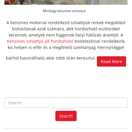
Minőségi benzines szivattyú
A benzines motorral rendelkező szivattyúk remek megoldást
biztosítanak azok számára, akik hordozható eszközöket
keresnek, amelyek nem függenek helyi hálózati áramtól. A
benzines szivattyú jól hordozható
kivitelezéssel rendelkezik,
kis helyen is elfér és a megfelelő üzemanyag mennyiséggel
bárhol használható, akár több órán keresztül.
Read More
S
e
a
Search
r
c
h