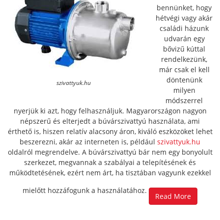
bennünket, hogy
hétvégi vagy akár
családi házunk
udvarán egy
bővizű kúttal
rendelkezünk,
már csak el kell
döntenünk
szivattyuk.hu
milyen
módszerrel
nyerjük ki azt, hogy felhasználjuk. Magyarországon nagyon
népszerű és elterjedt a búvárszivattyú használata, ami
érthető is, hiszen relatív alacsony áron, kiváló eszközöket lehet
beszerezni, akár az interneten is, például
szivattyuk.hu
oldalról megrendelve. A búvárszivattyú bár nem egy bonyolult
szerkezet, megvannak a szabályai a telepítésének és
működtetésének, ezért nem árt, ha tisztában vagyunk ezekkel
mielőtt hozzáfogunk a használatához.
Read More