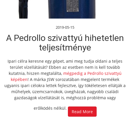
2019-05-15
A Pedrollo szivattyú hihetetlen
teljesítménye
Ipari célra keresne egy gépet, ami meg tudja oldani a teljes
terület vízellátását? Ebben az esetben nem is kell tovább
kutatnia, hiszen megtalálta,
mégpedig a Pedrollo szivattyú
képében
! A márka JSW sorozatában megjelent termékek
ugyanis ipari célokra lettek fejlesztve, így tökéletesen ellátják a
műhelyek, üzemcsarnokok, üvegházak, nagyobb családi
gazdaságok vízellátását is, méghozzá probléma vagy
erőlködés nélkül.
Read More