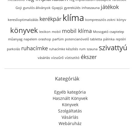
játékok
Goji
gurulós állványok
Gyapjú
gyerekülés
infraszauna
klíma
kerékpár
keresőoptimalizálás
kompressziós zokni
könyv
könyvek
mobil klíma
lexikon
mobil
Mosogató csaptelep
műanyag
napelem
orashop
parfüm
potencianövelő tabletta
pálinka
reptéri
szivattyú
ruhacímke
parkolás
ruhacímke készítés
rum
szauna
ékszer
vásárlás
vízszűrő
víztisztító
Kategóriák
Egyéb kategória
Használt Könyvek
Könyvek
Szolgáltatás
Vásárlás
Webáruház