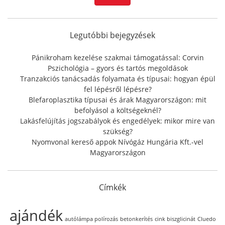
r
c
h
f
Legutóbbi bejegyzések
o
r
Pánikroham kezelése szakmai támogatással: Corvin
:
Pszichológia – gyors és tartós megoldások
Tranzakciós tanácsadás folyamata és típusai: hogyan épül
fel lépésről lépésre?
Blefaroplasztika típusai és árak Magyarországon: mit
befolyásol a költségeknél?
Lakásfelújítás jogszabályok és engedélyek: mikor mire van
szükség?
Nyomvonal kereső appok Nívógáz Hungária Kft.-vel
Magyarországon
Címkék
ajándék
autólámpa polírozás
betonkerítés
cink biszglicinát
Cluedo