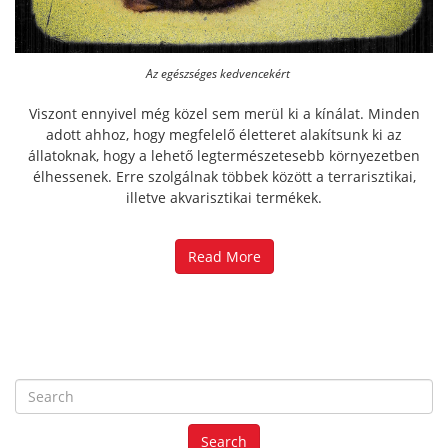
Az egészséges kedvencekért
Viszont ennyivel még közel sem merül ki a kínálat. Minden
adott ahhoz, hogy megfelelő életteret alakítsunk ki az
állatoknak, hogy a lehető legtermészetesebb környezetben
élhessenek. Erre szolgálnak többek között a terrarisztikai,
illetve akvarisztikai termékek.
Read More
S
e
a
Search