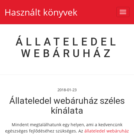
Használt könyvek
Toggl
navig
ÁLLATELEDEL
WEBÁRUHÁZ
2018-01-23
Állateledel webáruház széles
kínálata
Mindent megtalálhatunk egy helyen, ami a kedvencünk
egészséges fejlődéséhez szükséges. Az
állateledel webáruház