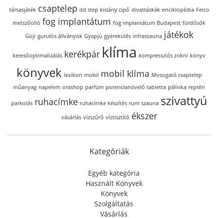
csaptelep
társasjáték
dd step kislány cipő
divattáskák
enciklopédia
Felco
fog implantátum
metszőolló
fog implantátum Budapest
fürdősók
játékok
Goji
gurulós állványok
Gyapjú
gyerekülés
infraszauna
klíma
kerékpár
keresőoptimalizálás
kompressziós zokni
könyv
könyvek
mobil klíma
lexikon
mobil
Mosogató csaptelep
műanyag
napelem
orashop
parfüm
potencianövelő tabletta
pálinka
reptéri
szivattyú
ruhacímke
parkolás
ruhacímke készítés
rum
szauna
ékszer
vásárlás
vízszűrő
víztisztító
Kategóriák
Egyéb kategória
Használt Könyvek
Könyvek
Szolgáltatás
Vásárlás