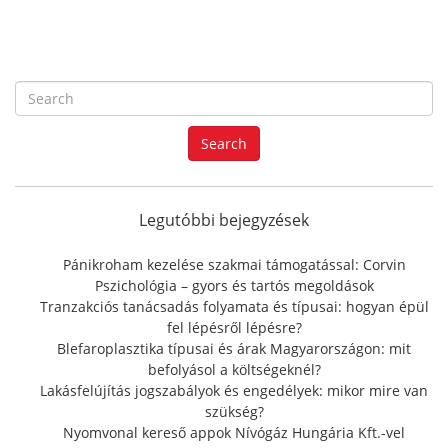
S
e
a
Search
r
c
h
f
Legutóbbi bejegyzések
o
r
Pánikroham kezelése szakmai támogatással: Corvin
:
Pszichológia – gyors és tartós megoldások
Tranzakciós tanácsadás folyamata és típusai: hogyan épül
fel lépésről lépésre?
Blefaroplasztika típusai és árak Magyarországon: mit
befolyásol a költségeknél?
Lakásfelújítás jogszabályok és engedélyek: mikor mire van
szükség?
Nyomvonal kereső appok Nívógáz Hungária Kft.-vel