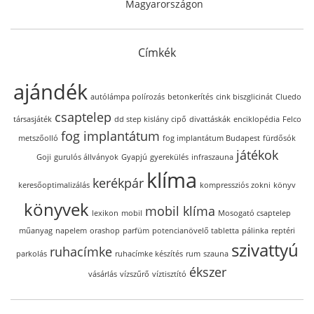
Magyarországon
Címkék
ajándék
autólámpa polírozás
betonkerítés
cink biszglicinát
Cluedo
csaptelep
társasjáték
dd step kislány cipő
divattáskák
enciklopédia
Felco
fog implantátum
metszőolló
fog implantátum Budapest
fürdősók
játékok
Goji
gurulós állványok
Gyapjú
gyerekülés
infraszauna
klíma
kerékpár
keresőoptimalizálás
kompressziós zokni
könyv
könyvek
mobil klíma
lexikon
mobil
Mosogató csaptelep
műanyag
napelem
orashop
parfüm
potencianövelő tabletta
pálinka
reptéri
szivattyú
ruhacímke
parkolás
ruhacímke készítés
rum
szauna
ékszer
vásárlás
vízszűrő
víztisztító