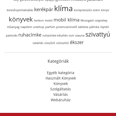
klíma
kerékpár
keresőoptimalizálás
kompressziós zokni
könyv
könyvek
mobil klíma
lexikon
mobil
Mosogató csaptelep
műanyag
napelem
orashop
parfüm
potencianövelő tabletta
pálinka
reptéri
szivattyú
ruhacímke
parkolás
ruhacímke készítés
rum
szauna
ékszer
vásárlás
vízszűrő
víztisztító
Kategóriák
Egyéb kategória
Használt Könyvek
Könyvek
Szolgáltatás
Vásárlás
Webáruház