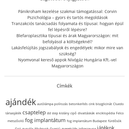
o
r
Pánikroham kezelése szakmai támogatással: Corvin
:
Pszichológia – gyors és tartós megoldások
Tranzakciós tanácsadás folyamata és típusai: hogyan épül
fel lépésről lépésre?
Blefaroplasztika típusai és árak Magyarországon: mit
befolyásol a költségeknél?
Lakásfelújítás jogszabályok és engedélyek: mikor mire van
szükség?
Nyomvonal kereső appok Nívógáz Hungária Kft.-vel
Magyarországon
Címkék
ajándék
autólámpa polírozás
betonkerítés
cink biszglicinát
Cluedo
csaptelep
társasjáték
dd step kislány cipő
divattáskák
enciklopédia
Felco
fog implantátum
metszőolló
fog implantátum Budapest
fürdősók
játékok
Goji
gurulós állványok
Gyapjú
gyerekülés
infraszauna