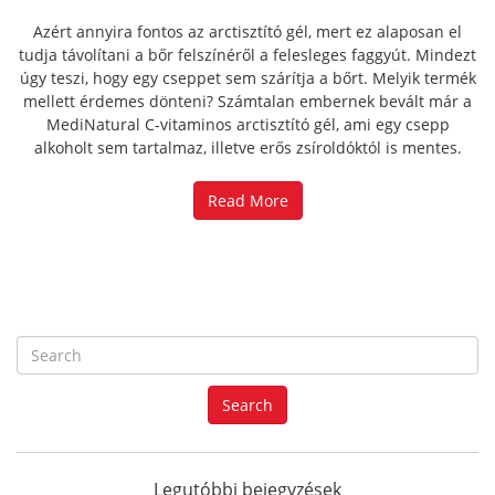
Azért annyira fontos az arctisztító gél, mert ez alaposan el
tudja távolítani a bőr felszínéről a felesleges faggyút. Mindezt
úgy teszi, hogy egy cseppet sem szárítja a bőrt. Melyik termék
mellett érdemes dönteni? Számtalan embernek bevált már a
MediNatural C-vitaminos arctisztító gél, ami egy csepp
alkoholt sem tartalmaz, illetve erős zsíroldóktól is mentes.
Read More
S
e
a
Search
r
c
h
f
Legutóbbi bejegyzések