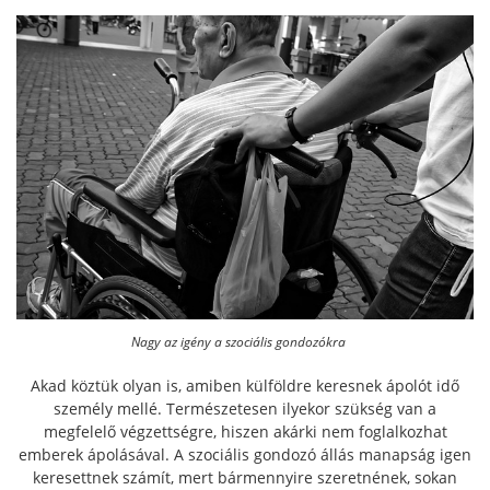
Nagy az igény a szociális gondozókra
Akad köztük olyan is, amiben külföldre keresnek ápolót idő
személy mellé. Természetesen ilyekor szükség van a
megfelelő végzettségre, hiszen akárki nem foglalkozhat
emberek ápolásával. A szociális gondozó állás manapság igen
keresettnek számít, mert bármennyire szeretnének, sokan