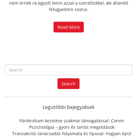
nem érnek rá együtt lenni azzal a szerettükkel, aki állandó
felügyeletre szorul.
Read More
S
e
a
Search
r
c
h
f
Legutóbbi bejegyzések
o
r
Pánikroham kezelése szakmai támogatással: Corvin
:
Pszichológia – gyors és tartós megoldások
Tranzakciós tanácsadás folyamata és típusai: hogyan épül