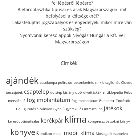
fel lépésről lépésre?
Blefaroplasztika típusai és árak Magyarországon: mit
befolyásol a költségeknél?
Lakásfelújítás jogszabályok és engedélyek: mikor mire van
szükség?
Nyomvonal kereső appok Nívógáz Hungária Kft.-vel
Magyarországon
Címkék
ajándék
autólámpa polírozás
betonkerítés
cink biszglicinát
Cluedo
csaptelep
társasjáték
dd step kislány cipő
divattáskák
enciklopédia
Felco
fog implantátum
metszőolló
fog implantátum Budapest
fürdősók
játékok
Goji
gurulós állványok
Gyapjú
gyerekülés
infraszauna
klíma
kerékpár
keresőoptimalizálás
kompressziós zokni
könyv
könyvek
mobil klíma
lexikon
mobil
Mosogató csaptelep