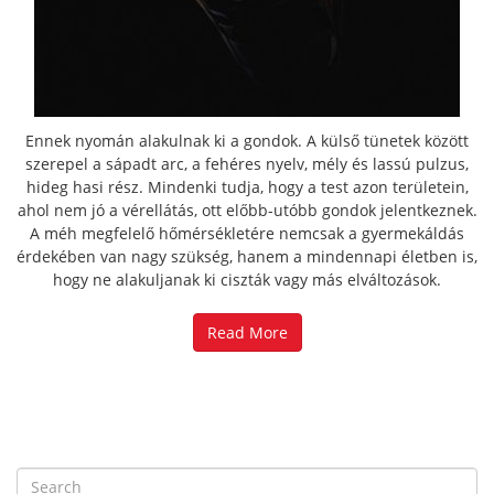
Ennek nyomán alakulnak ki a gondok. A külső tünetek között
szerepel a sápadt arc, a fehéres nyelv, mély és lassú pulzus,
hideg hasi rész. Mindenki tudja, hogy a test azon területein,
ahol nem jó a vérellátás, ott előbb-utóbb gondok jelentkeznek.
A méh megfelelő hőmérsékletére nemcsak a gyermekáldás
érdekében van nagy szükség, hanem a mindennapi életben is,
hogy ne alakuljanak ki ciszták vagy más elváltozások.
Read More
S