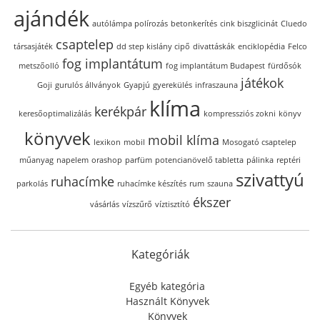
ajándék
autólámpa polírozás
betonkerítés
cink biszglicinát
Cluedo
csaptelep
társasjáték
dd step kislány cipő
divattáskák
enciklopédia
Felco
fog implantátum
metszőolló
fog implantátum Budapest
fürdősók
játékok
Goji
gurulós állványok
Gyapjú
gyerekülés
infraszauna
klíma
kerékpár
keresőoptimalizálás
kompressziós zokni
könyv
könyvek
mobil klíma
lexikon
mobil
Mosogató csaptelep
műanyag
napelem
orashop
parfüm
potencianövelő tabletta
pálinka
reptéri
szivattyú
ruhacímke
parkolás
ruhacímke készítés
rum
szauna
ékszer
vásárlás
vízszűrő
víztisztító
Kategóriák
Egyéb kategória
Használt Könyvek
Könyvek