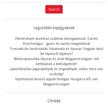
e
a
Search
r
c
h
f
Legutóbbi bejegyzések
o
r
Pánikroham kezelése szakmai támogatással: Corvin
:
Pszichológia – gyors és tartós megoldások
Tranzakciós tanácsadás folyamata és típusai: hogyan épül
fel lépésről lépésre?
Blefaroplasztika típusai és árak Magyarországon: mit
befolyásol a költségeknél?
Lakásfelújítás jogszabályok és engedélyek: mikor mire van
szükség?
Nyomvonal kereső appok Nívógáz Hungária Kft.-vel
Magyarországon
Címkék