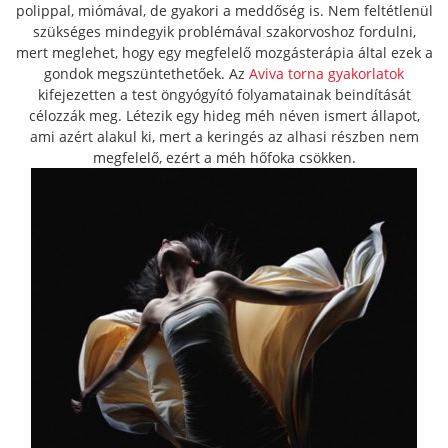
polippal, miómával, de gyakori a meddőség is. Nem feltétlenül
szükséges mindegyik problémával szakorvoshoz fordulni,
mert meglehet, hogy egy megfelelő mozgásterápia által ezek a
gondok megszüntethetőek. Az
Aviva torna gyakorlatok
kifejezetten a test öngyógyító folyamatainak beindítását
célozzák meg. Létezik egy hideg méh néven ismert állapot,
ami azért alakul ki, mert a keringés az alhasi részben nem
megfelelő, ezért a méh hőfoka csökken.