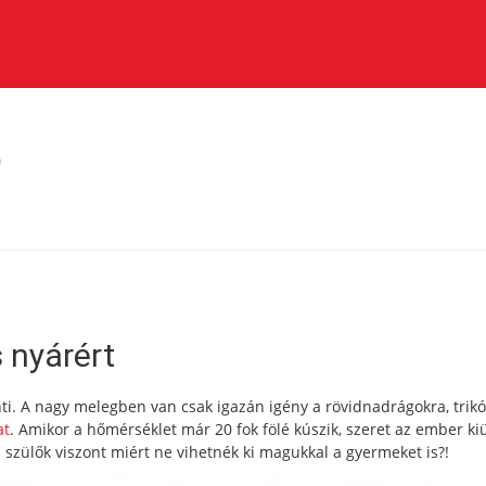
Ó
 nyárért
nti. A nagy melegben van csak igazán igény a rövidnadrágokra, trikó
at
. Amikor a hőmérséklet már 20 fok fölé kúszik, szeret az ember ki
 szülők viszont miért ne vihetnék ki magukkal a gyermeket is?!