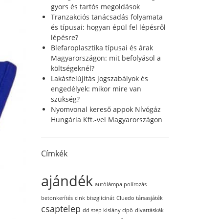
r
gyors és tartós megoldások
:
Tranzakciós tanácsadás folyamata
és típusai: hogyan épül fel lépésről
lépésre?
Blefaroplasztika típusai és árak
Magyarországon: mit befolyásol a
költségeknél?
Lakásfelújítás jogszabályok és
engedélyek: mikor mire van
szükség?
Nyomvonal kereső appok Nívógáz
Hungária Kft.-vel Magyarországon
Címkék
ajándék
autólámpa polírozás
betonkerítés
cink biszglicinát
Cluedo társasjáték
csaptelep
dd step kislány cipő
divattáskák