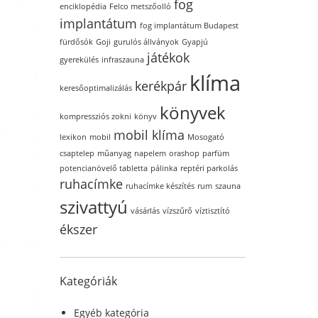
fog
enciklopédia
Felco metszőolló
implantátum
fog implantátum Budapest
fürdősók
Goji
gurulós állványok
Gyapjú
játékok
gyerekülés
infraszauna
klíma
kerékpár
keresőoptimalizálás
könyvek
kompressziós zokni
könyv
mobil klíma
lexikon
mobil
Mosogató
csaptelep
műanyag
napelem
orashop
parfüm
potencianövelő tabletta
pálinka
reptéri parkolás
ruhacímke
ruhacímke készítés
rum
szauna
szivattyú
vásárlás
vízszűrő
víztisztító
ékszer
Kategóriák
Egyéb kategória