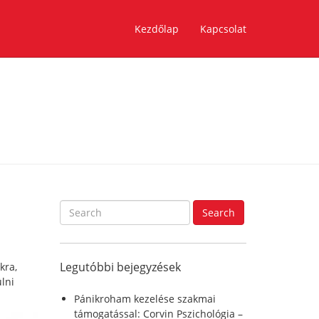
Kezdőlap
Kapcsolat
S
Search
e
a
r
Legutóbbi bejegyzések
kra,
c
ülni
h
f
Pánikroham kezelése szakmai
o
támogatással: Corvin Pszichológia –