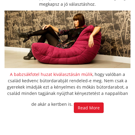
megkapsz a jó választáshoz.
A babzsákfotel huzat kiválasztásán múlik
, hogy valóban a
család kedvenc bútordarabját rendeled-e meg. Nem csak a
gyerekek imádják ezt a kényelmes és mókás bútordarabot, a
család minden tagjának nyújthat kényeztetést a nappaliban
de akár a kertben is.
Read More