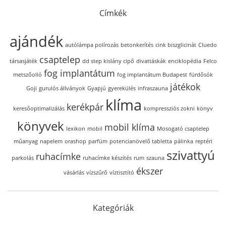
Címkék
ajándék
autólámpa polírozás
betonkerítés
cink biszglicinát
Cluedo
csaptelep
társasjáték
dd step kislány cipő
divattáskák
enciklopédia
Felco
fog implantátum
metszőolló
fog implantátum Budapest
fürdősók
játékok
Goji
gurulós állványok
Gyapjú
gyerekülés
infraszauna
klíma
kerékpár
keresőoptimalizálás
kompressziós zokni
könyv
könyvek
mobil klíma
lexikon
mobil
Mosogató csaptelep
műanyag
napelem
orashop
parfüm
potencianövelő tabletta
pálinka
reptéri
szivattyú
ruhacímke
parkolás
ruhacímke készítés
rum
szauna
ékszer
vásárlás
vízszűrő
víztisztító
Kategóriák