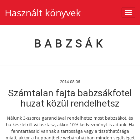
Használt könyvek
Toggl
navig
BABZSÁK
2014-08-06
Számtalan fajta babzsákfotel
huzat közül rendelhetsz
Nálunk 3-szoros garanciával rendelhetsz most babzsákot, és
ha készletről választasz, akkor 10% kedvezményt is adunk. Ha
fenntartásaid vannak a tartóssága vagy a tisztíthatósága
miatt, akkor a huppanjbele webáruházban minden segítséget