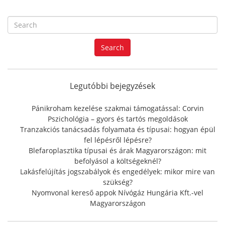
S
e
a
Search
r
c
h
f
Legutóbbi bejegyzések
o
r
Pánikroham kezelése szakmai támogatással: Corvin
:
Pszichológia – gyors és tartós megoldások
Tranzakciós tanácsadás folyamata és típusai: hogyan épül
fel lépésről lépésre?
Blefaroplasztika típusai és árak Magyarországon: mit
befolyásol a költségeknél?
Lakásfelújítás jogszabályok és engedélyek: mikor mire van
szükség?
Nyomvonal kereső appok Nívógáz Hungária Kft.-vel
Magyarországon