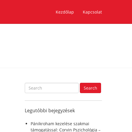
Kezdőlap
Kapcsolat
S
Search
e
a
r
Legutóbbi bejegyzések
c
h
f
Pánikroham kezelése szakmai
o
támogatással: Corvin Pszichológia –