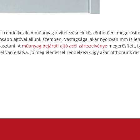
al rendelkezik. A műanyag kivitelezésnek köszönhetően, megerősíte
tósabb ajtóval állunk szemben. Vastagsága, akár nyolcvan mm is leh
lasztani. A
műanyag bejárati ajtó acél zártszelvénye
megerősített, íg
el van ellátva. Jó megjelenéssel rendelkezik, így akár otthonunk dís