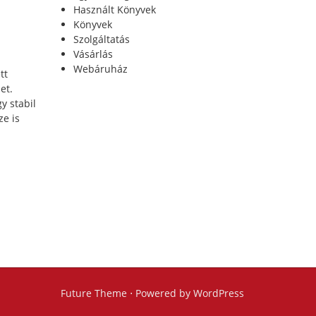
Használt Könyvek
Könyvek
Szolgáltatás
Vásárlás
Webáruház
tt
et.
y stabil
ze is
Future Theme
⋅ Powered by
WordPress