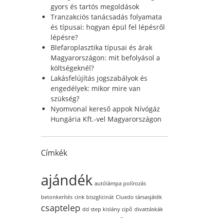
r
gyors és tartós megoldások
:
Tranzakciós tanácsadás folyamata
és típusai: hogyan épül fel lépésről
lépésre?
Blefaroplasztika típusai és árak
Magyarországon: mit befolyásol a
költségeknél?
Lakásfelújítás jogszabályok és
engedélyek: mikor mire van
szükség?
Nyomvonal kereső appok Nívógáz
Hungária Kft.-vel Magyarországon
Címkék
ajándék
autólámpa polírozás
betonkerítés
cink biszglicinát
Cluedo társasjáték
csaptelep
dd step kislány cipő
divattáskák