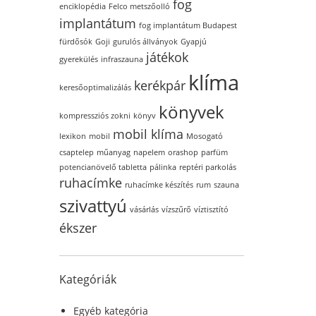
fog
enciklopédia
Felco metszőolló
implantátum
fog implantátum Budapest
fürdősók
Goji
gurulós állványok
Gyapjú
játékok
gyerekülés
infraszauna
klíma
kerékpár
keresőoptimalizálás
könyvek
kompressziós zokni
könyv
mobil klíma
lexikon
mobil
Mosogató
csaptelep
műanyag
napelem
orashop
parfüm
potencianövelő tabletta
pálinka
reptéri parkolás
ruhacímke
ruhacímke készítés
rum
szauna
szivattyú
vásárlás
vízszűrő
víztisztító
ékszer
Kategóriák
Egyéb kategória