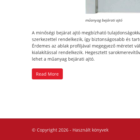
műanyag bejárati ajtó
A minőségi bejárat ajtó megbízható tulajdonságokk
szerkezettel rendelkezik, így biztonságosabb és tar
Érdemes az ablak profiljával megegyező méretet vá
kialakítással rendelkezik. Hegesztett sarokmerevítőv
lehet a műanyag bejárati ajtó.
Read More
© Copyright 2026 -
Használt könyvek