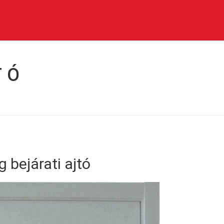
TÓ
 bejárati ajtó