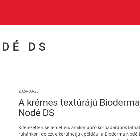
DÉ DS
2024-08-23
A krémes textúrájú Bioderma
Nodé DS
Kifejezetten kellemetlen, amikor apró korpadarabok látha
ruhánkon, de ezt elkerülhetjük például a Bioderma Nodé 