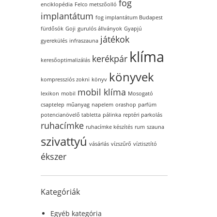
fog
enciklopédia
Felco metszőolló
implantátum
fog implantátum Budapest
fürdősók
Goji
gurulós állványok
Gyapjú
játékok
gyerekülés
infraszauna
klíma
kerékpár
keresőoptimalizálás
könyvek
kompressziós zokni
könyv
mobil klíma
lexikon
mobil
Mosogató
csaptelep
műanyag
napelem
orashop
parfüm
potencianövelő tabletta
pálinka
reptéri parkolás
ruhacímke
ruhacímke készítés
rum
szauna
szivattyú
vásárlás
vízszűrő
víztisztító
ékszer
Kategóriák
Egyéb kategória