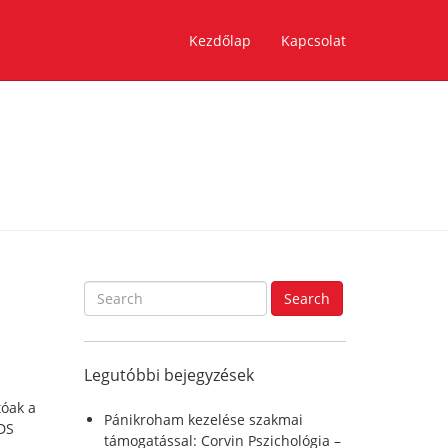
Kezdőlap
Kapcsolat
S
Search
e
a
r
Legutóbbi bejegyzések
c
h
tóak a
f
Pánikroham kezelése szakmai
DS
o
támogatással: Corvin Pszichológia –