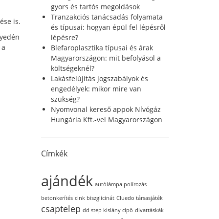
r
gyors és tartós megoldások
:
Tranzakciós tanácsadás folyamata
ése is.
és típusai: hogyan épül fel lépésről
yedén
lépésre?
 a
Blefaroplasztika típusai és árak
Magyarországon: mit befolyásol a
költségeknél?
Lakásfelújítás jogszabályok és
engedélyek: mikor mire van
szükség?
Nyomvonal kereső appok Nívógáz
Hungária Kft.-vel Magyarországon
Címkék
ajándék
autólámpa polírozás
betonkerítés
cink biszglicinát
Cluedo társasjáték
csaptelep
dd step kislány cipő
divattáskák