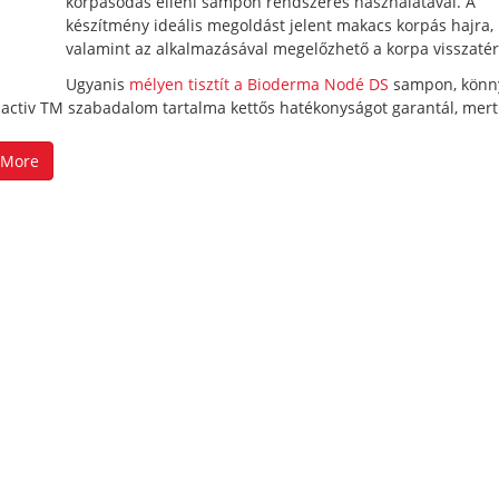
korpásodás elleni sampon rendszeres használatával. A
készítmény ideális megoldást jelent makacs korpás hajra,
valamint az alkalmazásával megelőzhető a korpa visszatér
Ugyanis
mélyen tisztít a Bioderma Nodé DS
sampon, könn
 DSactiv TM szabadalom tartalma kettős hatékonyságot garantál, mert
 More