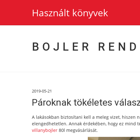
Használt könyvek
BOJLER REND
2019-05-21
Pároknak tökéletes választ
A lakásokban biztosítani kell a meleg vizet, hisze
elengedhetetlen. Annak érdekében, hogy ez mind t
villanybojler
80l megvásárlását.