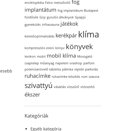
fog
enciklopédia
Felco metszőolló
implantátum
fog implantátum Budapest
fürdősók
Goji
gurulós állványok
Gyapjú
játékok
gyerekülés
infraszauna
klíma
kerékpár
keresőoptimalizálás
könyvek
kompressziós zokni
könyv
mobil klíma
lexikon
mobil
Mosogató
csaptelep
műanyag
napelem
orashop
parfüm
potencianövelő tabletta
pálinka
reptéri parkolás
evesebb
ruhacímke
ruhacímke készítés
rum
szauna
szivattyú
vásárlás
vízszűrő
víztisztító
ékszer
Kategóriák
Egyéb kategória