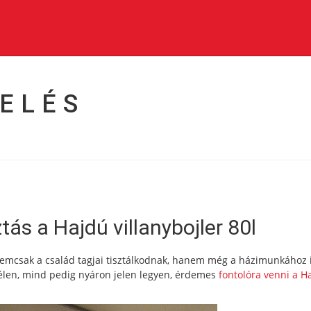
ELÉS
ás a Hajdú villanybojler 80l
n nemcsak a család tagjai tisztálkodnak, hanem még a házimunkához 
élen, mind pedig nyáron jelen legyen, érdemes
fontolóra venni a H