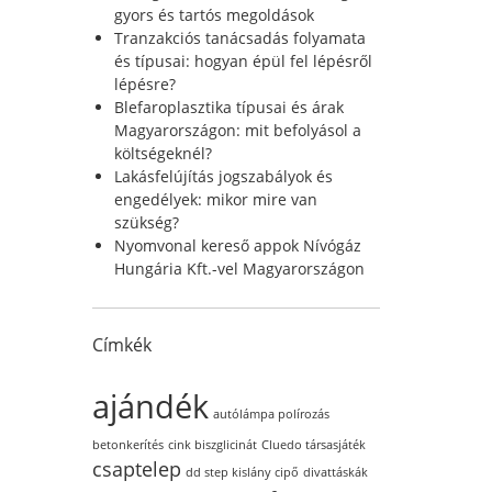
r
gyors és tartós megoldások
:
Tranzakciós tanácsadás folyamata
és típusai: hogyan épül fel lépésről
lépésre?
Blefaroplasztika típusai és árak
Magyarországon: mit befolyásol a
költségeknél?
Lakásfelújítás jogszabályok és
engedélyek: mikor mire van
szükség?
Nyomvonal kereső appok Nívógáz
Hungária Kft.-vel Magyarországon
Címkék
ajándék
autólámpa polírozás
betonkerítés
cink biszglicinát
Cluedo társasjáték
csaptelep
dd step kislány cipő
divattáskák