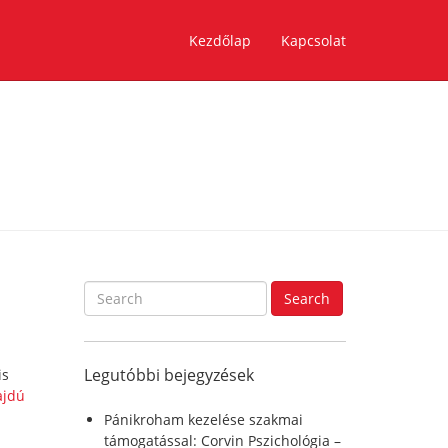
Kezdőlap
Kapcsolat
S
Search
e
a
r
Legutóbbi bejegyzések
is
c
ajdú
h
f
Pánikroham kezelése szakmai
o
támogatással: Corvin Pszichológia –