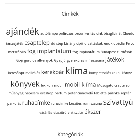
Címkék
ajándék
autólámpa polírozás
betonkerítés
cink biszglicinát
Cluedo
csaptelep
társasjáték
dd step kislány cipő
divattáskák
enciklopédia
Felco
fog implantátum
metszőolló
fog implantátum Budapest
fürdősók
játékok
Goji
gurulós állványok
Gyapjú
gyerekülés
infraszauna
klíma
kerékpár
keresőoptimalizálás
kompressziós zokni
könyv
könyvek
mobil klíma
lexikon
mobil
Mosogató csaptelep
műanyag
napelem
orashop
parfüm
potencianövelő tabletta
pálinka
reptéri
szivattyú
ruhacímke
parkolás
ruhacímke készítés
rum
szauna
ékszer
vásárlás
vízszűrő
víztisztító
Kategóriák