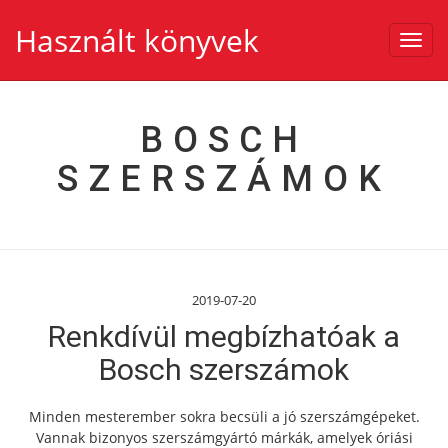
Használt könyvek
Toggl
navig
BOSCH
SZERSZÁMOK
2019-07-20
Renkdívül megbízhatóak a
Bosch szerszámok
Minden mesterember sokra becsüli a jó szerszámgépeket.
Vannak bizonyos szerszámgyártó márkák, amelyek óriási