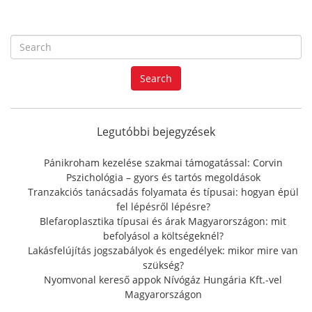
S
e
a
Search
r
c
h
f
Legutóbbi bejegyzések
o
r
Pánikroham kezelése szakmai támogatással: Corvin
:
Pszichológia – gyors és tartós megoldások
Tranzakciós tanácsadás folyamata és típusai: hogyan épül
fel lépésről lépésre?
Blefaroplasztika típusai és árak Magyarországon: mit
befolyásol a költségeknél?
Lakásfelújítás jogszabályok és engedélyek: mikor mire van
szükség?
Nyomvonal kereső appok Nívógáz Hungária Kft.-vel
Magyarországon