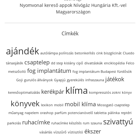
Nyomvonal kereső appok Nívógáz Hungária Kft.-vel
Magyarországon
Címkék
ajándék
autólámpa polírozás
betonkerítés
cink biszglicinát
Cluedo
csaptelep
társasjáték
dd step kislány cipő
divattáskák
enciklopédia
Felco
fog implantátum
metszőolló
fog implantátum Budapest
fürdősók
játékok
Goji
gurulós állványok
Gyapjú
gyerekülés
infraszauna
klíma
kerékpár
keresőoptimalizálás
kompressziós zokni
könyv
könyvek
mobil klíma
lexikon
mobil
Mosogató csaptelep
műanyag
napelem
orashop
parfüm
potencianövelő tabletta
pálinka
reptéri
szivattyú
ruhacímke
parkolás
ruhacímke készítés
rum
szauna
ékszer
vásárlás
vízszűrő
víztisztító