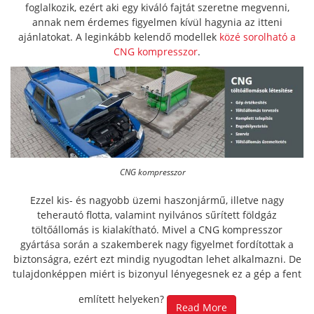
foglalkozik, ezért aki egy kiváló fajtát szeretne megvenni,
annak nem érdemes figyelmen kívül hagynia az itteni
ajánlatokat. A leginkább kelendő modellek
közé sorolható a
CNG kompresszor
.
CNG kompresszor
Ezzel kis- és nagyobb üzemi haszonjármű, illetve nagy
teherautó flotta, valamint nyilvános sűrített földgáz
töltőállomás is kialakítható. Mivel a CNG kompresszor
gyártása során a szakemberek nagy figyelmet fordítottak a
biztonságra, ezért ezt mindig nyugodtan lehet alkalmazni. De
tulajdonképpen miért is bizonyul lényegesnek ez a gép a fent
említett helyeken?
Read More