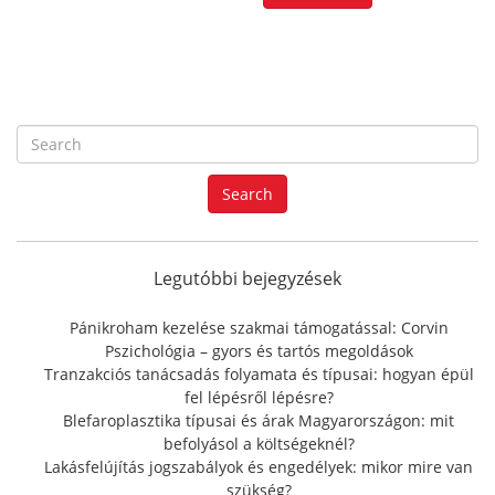
S
e
a
Search
r
c
h
f
Legutóbbi bejegyzések
o
r
Pánikroham kezelése szakmai támogatással: Corvin
:
Pszichológia – gyors és tartós megoldások
Tranzakciós tanácsadás folyamata és típusai: hogyan épül
fel lépésről lépésre?
Blefaroplasztika típusai és árak Magyarországon: mit
befolyásol a költségeknél?
Lakásfelújítás jogszabályok és engedélyek: mikor mire van
szükség?