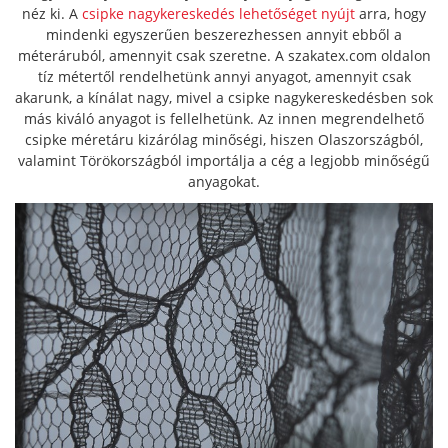
néz ki. A
csipke nagykereskedés lehetőséget nyújt
arra, hogy
mindenki egyszerűen beszerezhessen annyit ebből a
méteráruból, amennyit csak szeretne. A szakatex.com oldalon
tíz métertől rendelhetünk annyi anyagot, amennyit csak
akarunk, a kínálat nagy, mivel a csipke nagykereskedésben sok
más kiváló anyagot is fellelhetünk. Az innen megrendelhető
csipke méretáru kizárólag minőségi, hiszen Olaszországból,
valamint Törökországból importálja a cég a legjobb minőségű
anyagokat.