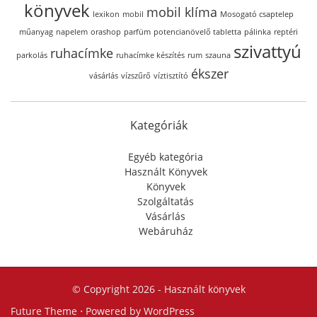
könyvek
mobil klíma
lexikon
mobil
Mosogató csaptelep
műanyag
napelem
orashop
parfüm
potencianövelő tabletta
pálinka
reptéri
szivattyú
ruhacímke
parkolás
ruhacímke készítés
rum
szauna
ékszer
vásárlás
vízszűrő
víztisztító
Kategóriák
Egyéb kategória
Használt Könyvek
Könyvek
Szolgáltatás
Vásárlás
Webáruház
© Copyright 2026 -
Használt könyvek
Future Theme
⋅ Powered by
WordPress