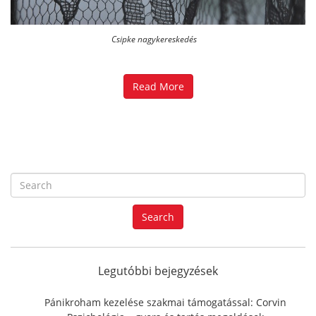
Csipke nagykereskedés
Read More
S
e
a
Search
r
c
h
f
Legutóbbi bejegyzések
o
r
Pánikroham kezelése szakmai támogatással: Corvin
: