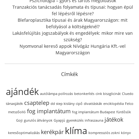
Pszichológia – gyors és tartós megoldások
Tranzakciós tanácsadás folyamata és típusai: hogyan épül
fel lépésről lépésre?
Blefaroplasztika típusai és árak Magyarországon: mit
befolyásol a költségeknél?
Lakásfelújítás jogszabályok és engedélyek: mikor mire van
szükség?
Nyomvonal kereső appok Nívógáz Hungária Kft.-vel
Magyarországon
Címkék
ajándék
autólámpa polírozás
betonkerítés
cink biszglicinát
Cluedo
csaptelep
társasjáték
dd step kislány cipő
divattáskák
enciklopédia
Felco
fog implantátum
metszőolló
fog implantátum Budapest
fürdősók
játékok
Goji
gurulós állványok
Gyapjú
gyerekülés
infraszauna
klíma
kerékpár
keresőoptimalizálás
kompressziós zokni
könyv