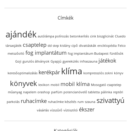
Címkék
ajándék
autólámpa polírozás
betonkerítés
cink biszglicinát
Cluedo
csaptelep
társasjáték
dd step kislány cipő
divattáskák
enciklopédia
Felco
fog implantátum
metszőolló
fog implantátum Budapest
fürdősók
játékok
Goji
gurulós állványok
Gyapjú
gyerekülés
infraszauna
klíma
kerékpár
keresőoptimalizálás
kompressziós zokni
könyv
könyvek
mobil klíma
lexikon
mobil
Mosogató csaptelep
műanyag
napelem
orashop
parfüm
potencianövelő tabletta
pálinka
reptéri
szivattyú
ruhacímke
parkolás
ruhacímke készítés
rum
szauna
ékszer
vásárlás
vízszűrő
víztisztító
Kategóriák