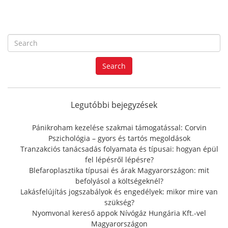
S
e
a
Search
r
c
h
f
Legutóbbi bejegyzések
o
r
Pánikroham kezelése szakmai támogatással: Corvin
:
Pszichológia – gyors és tartós megoldások
Tranzakciós tanácsadás folyamata és típusai: hogyan épül
fel lépésről lépésre?
Blefaroplasztika típusai és árak Magyarországon: mit
befolyásol a költségeknél?
Lakásfelújítás jogszabályok és engedélyek: mikor mire van
szükség?
Nyomvonal kereső appok Nívógáz Hungária Kft.-vel
Magyarországon