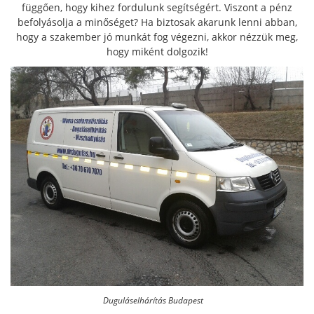
függően, hogy kihez fordulunk segítségért. Viszont a pénz
befolyásolja a minőséget? Ha biztosak akarunk lenni abban,
hogy a szakember jó munkát fog végezni, akkor nézzük meg,
hogy miként dolgozik!
Duguláselhárítás Budapest