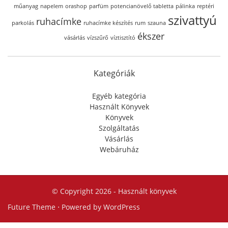
műanyag
napelem
orashop
parfüm
potencianövelő tabletta
pálinka
reptéri
szivattyú
ruhacímke
parkolás
ruhacímke készítés
rum
szauna
ékszer
vásárlás
vízszűrő
víztisztító
Kategóriák
Egyéb kategória
Használt Könyvek
Könyvek
Szolgáltatás
Vásárlás
Webáruház
© Copyright 2026 -
Használt könyvek
Future Theme
⋅ Powered by
WordPress