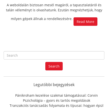
A weboldalán biztosan mesél magáról, a tapasztalatáról és
talán véleményt is olvashatunk. Ezután megnézhetjük, hogy
milyen gépek állnak a rendelkezésére.
Read More
S
e
a
Search
r
c
h
f
Legutóbbi bejegyzések
o
r
Pánikroham kezelése szakmai támogatással: Corvin
:
Pszichológia – gyors és tartós megoldások
Tranzakciós tanácsadás folyamata és típusai: hogyan épül