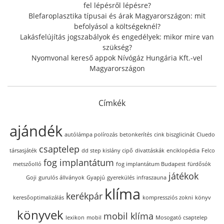
fel lépésről lépésre?
Blefaroplasztika típusai és árak Magyarországon: mit
befolyásol a költségeknél?
Lakásfelújítás jogszabályok és engedélyek: mikor mire van
szükség?
Nyomvonal kereső appok Nívógáz Hungária Kft.-vel
Magyarországon
Címkék
ajándék
autólámpa polírozás
betonkerítés
cink biszglicinát
Cluedo
csaptelep
társasjáték
dd step kislány cipő
divattáskák
enciklopédia
Felco
fog implantátum
metszőolló
fog implantátum Budapest
fürdősók
játékok
Goji
gurulós állványok
Gyapjú
gyerekülés
infraszauna
klíma
kerékpár
keresőoptimalizálás
kompressziós zokni
könyv
könyvek
mobil klíma
lexikon
mobil
Mosogató csaptelep