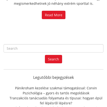
megismerkedhetnek jó néhány extrém sporttal is.
Read More
S
e
a
Search
r
c
h
f
Legutóbbi bejegyzések
o
r
Pánikroham kezelése szakmai támogatással: Corvin
:
Pszichológia – gyors és tartós megoldások
Tranzakciós tanácsadás folyamata és típusai: hogyan épül
fel lépésről lépésre?