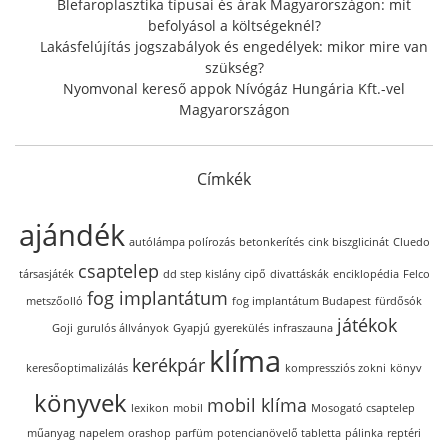
Blefaroplasztika típusai és árak Magyarországon: mit
befolyásol a költségeknél?
Lakásfelújítás jogszabályok és engedélyek: mikor mire van
szükség?
Nyomvonal kereső appok Nívógáz Hungária Kft.-vel
Magyarországon
Címkék
ajándék
autólámpa polírozás
betonkerítés
cink biszglicinát
Cluedo
csaptelep
társasjáték
dd step kislány cipő
divattáskák
enciklopédia
Felco
fog implantátum
metszőolló
fog implantátum Budapest
fürdősók
játékok
Goji
gurulós állványok
Gyapjú
gyerekülés
infraszauna
klíma
kerékpár
keresőoptimalizálás
kompressziós zokni
könyv
könyvek
mobil klíma
lexikon
mobil
Mosogató csaptelep
műanyag
napelem
orashop
parfüm
potencianövelő tabletta
pálinka
reptéri