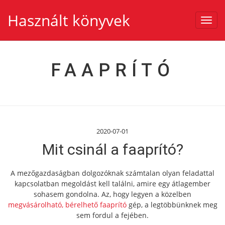
Használt könyvek
Toggl
navig
FAAPRÍTÓ
2020-07-01
Mit csinál a faaprító?
A mezőgazdaságban dolgozóknak számtalan olyan feladattal
kapcsolatban megoldást kell találni, amire egy átlagember
sohasem gondolna. Az, hogy legyen a közelben
megvásárolható, bérelhető faaprító
gép, a legtöbbünknek meg
sem fordul a fejében.