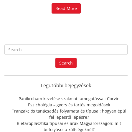
Read More
S
e
a
Search
r
c
h
f
Legutóbbi bejegyzések
o
r
Pánikroham kezelése szakmai támogatással: Corvin
:
Pszichológia – gyors és tartós megoldások
Tranzakciós tanácsadás folyamata és típusai: hogyan épül
fel lépésről lépésre?
Blefaroplasztika típusai és árak Magyarországon: mit
befolyásol a költségeknél?