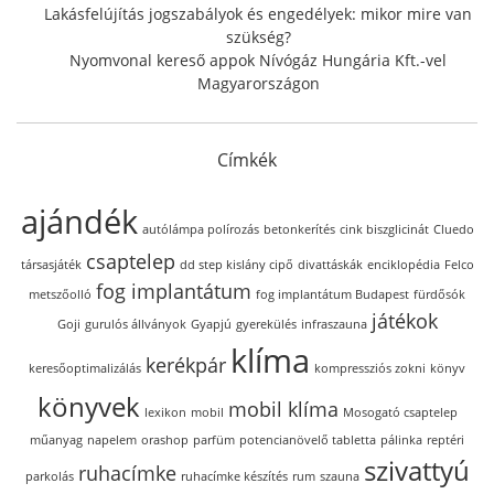
Lakásfelújítás jogszabályok és engedélyek: mikor mire van
szükség?
Nyomvonal kereső appok Nívógáz Hungária Kft.-vel
Magyarországon
Címkék
ajándék
autólámpa polírozás
betonkerítés
cink biszglicinát
Cluedo
csaptelep
társasjáték
dd step kislány cipő
divattáskák
enciklopédia
Felco
fog implantátum
metszőolló
fog implantátum Budapest
fürdősók
játékok
Goji
gurulós állványok
Gyapjú
gyerekülés
infraszauna
klíma
kerékpár
keresőoptimalizálás
kompressziós zokni
könyv
könyvek
mobil klíma
lexikon
mobil
Mosogató csaptelep
műanyag
napelem
orashop
parfüm
potencianövelő tabletta
pálinka
reptéri
szivattyú
ruhacímke
parkolás
ruhacímke készítés
rum
szauna