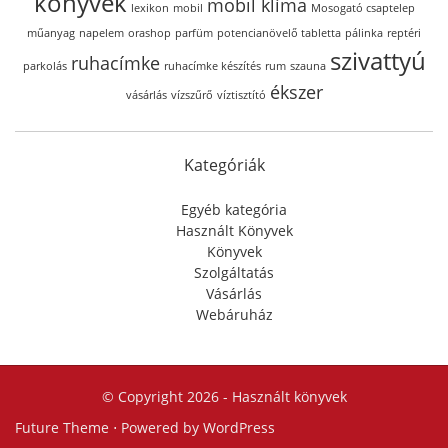
könyvek
mobil klíma
lexikon
mobil
Mosogató csaptelep
műanyag
napelem
orashop
parfüm
potencianövelő tabletta
pálinka
reptéri
szivattyú
ruhacímke
parkolás
ruhacímke készítés
rum
szauna
ékszer
vásárlás
vízszűrő
víztisztító
Kategóriák
Egyéb kategória
Használt Könyvek
Könyvek
Szolgáltatás
Vásárlás
Webáruház
© Copyright 2026 -
Használt könyvek
Future Theme
⋅ Powered by
WordPress