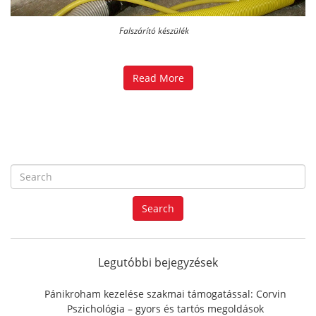
Falszárító készülék
Read More
S
e
a
Search
r
c
h
f
Legutóbbi bejegyzések
o
r
Pánikroham kezelése szakmai támogatással: Corvin
:
Pszichológia – gyors és tartós megoldások