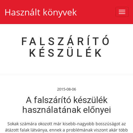
Használt könyvek
Toggl
navig
FALSZÁRÍTÓ
KÉSZÜLÉK
2015-08-06
A falszárító készülék
használatának előnyei
Sokak számára okozott már kisebb-nagyobb bosszúságot az
átázott falak látványa, ennek a problémának viszont akár több