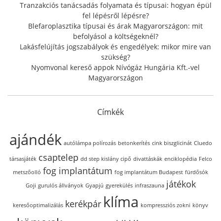
Tranzakciós tanácsadás folyamata és típusai: hogyan épül
fel lépésről lépésre?
Blefaroplasztika típusai és árak Magyarországon: mit
befolyásol a költségeknél?
Lakásfelújítás jogszabályok és engedélyek: mikor mire van
szükség?
Nyomvonal kereső appok Nívógáz Hungária Kft.-vel
Magyarországon
Címkék
ajándék
autólámpa polírozás
betonkerítés
cink biszglicinát
Cluedo
csaptelep
társasjáték
dd step kislány cipő
divattáskák
enciklopédia
Felco
fog implantátum
metszőolló
fog implantátum Budapest
fürdősók
játékok
Goji
gurulós állványok
Gyapjú
gyerekülés
infraszauna
klíma
kerékpár
keresőoptimalizálás
kompressziós zokni
könyv