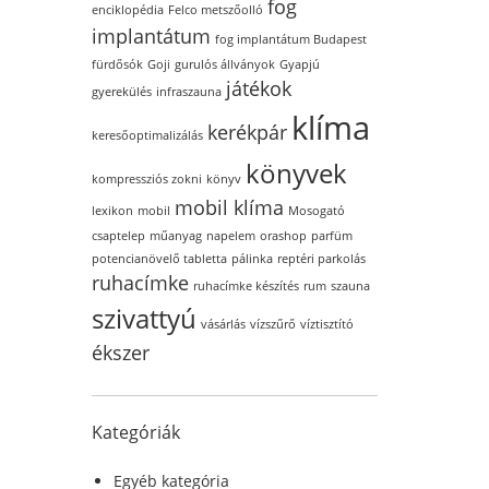
fog
enciklopédia
Felco metszőolló
implantátum
fog implantátum Budapest
fürdősók
Goji
gurulós állványok
Gyapjú
játékok
gyerekülés
infraszauna
klíma
kerékpár
keresőoptimalizálás
könyvek
kompressziós zokni
könyv
mobil klíma
lexikon
mobil
Mosogató
csaptelep
műanyag
napelem
orashop
parfüm
potencianövelő tabletta
pálinka
reptéri parkolás
ruhacímke
ruhacímke készítés
rum
szauna
szivattyú
vásárlás
vízszűrő
víztisztító
ékszer
Kategóriák
Egyéb kategória