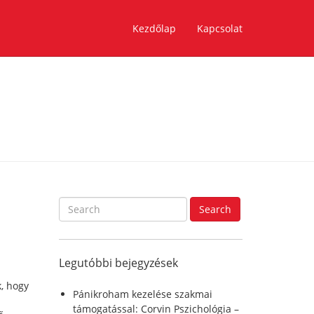
Kezdőlap
Kapcsolat
S
Search
e
a
r
Legutóbbi bejegyzések
c
h
k, hogy
f
Pánikroham kezelése szakmai
o
támogatással: Corvin Pszichológia –