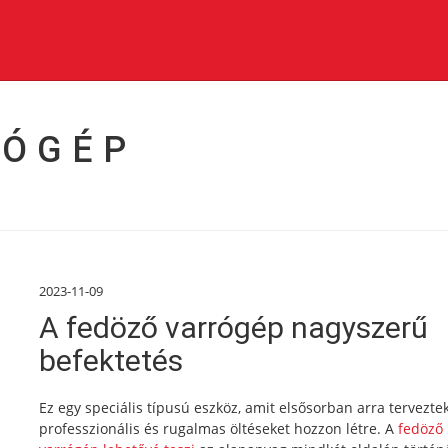
RÓGÉP
2023-11-09
A fedöző varrógép nagyszerű
befektetés
Ez egy speciális típusú eszköz, amit elsősorban arra tervezte
professzionális és rugalmas öltéseket hozzon létre. A
fedöző