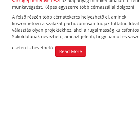
varrógép lehetővé teszi
az alapanyag mindkét oldalán történ
munkavégzést. Képes egyszerre több cérnaszállal dolgozni.
A felső részén több cérnatekercs helyezhető el, aminek
köszönhetően a szálakat párhuzamosan tudják futtatni. Ideál
választás olyan projektekhez, ahol a rugalmasság kulcsfonto
Sokoldalúnak nevezhető, ami azt jelenti, hogy pamut és vász
esetén is bevethető.
Read More