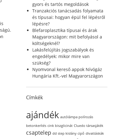
ő
r
gyors és tartós megoldások
:
Tranzakciós tanácsadás folyamata
és típusai: hogyan épül fel lépésről
is
lépésre?
sságú.
Blefaroplasztika típusai és árak
on
Magyarországon: mit befolyásol a
költségeknél?
Lakásfelújítás jogszabályok és
engedélyek: mikor mire van
szükség?
Nyomvonal kereső appok Nívógáz
Hungária Kft.-vel Magyarországon
Címkék
ajándék
autólámpa polírozás
betonkerítés
cink biszglicinát
Cluedo társasjáték
csaptelep
dd step kislány cipő
divattáskák