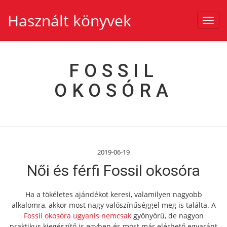
Használt könyvek
Toggl
navig
FOSSIL
OKOSÓRA
2019-06-19
Női és férfi Fossil okosóra
Ha a tökéletes ajándékot keresi, valamilyen nagyobb
alkalomra, akkor most nagy valószínűséggel meg is találta. A
Fossil okosóra ugyanis nemcsak
gyönyörű, de nagyon
praktikus kiegészítő is egyben és most már elérhető egyaránt