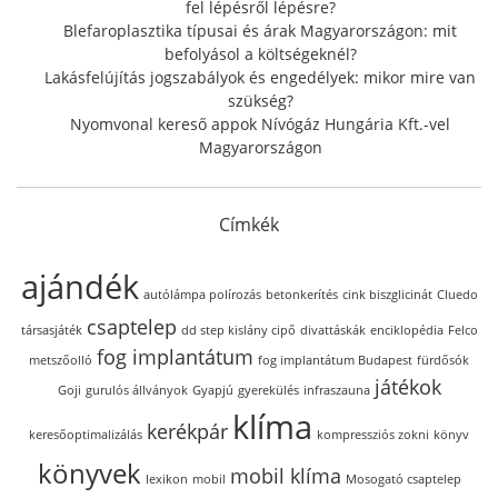
fel lépésről lépésre?
Blefaroplasztika típusai és árak Magyarországon: mit
befolyásol a költségeknél?
Lakásfelújítás jogszabályok és engedélyek: mikor mire van
szükség?
Nyomvonal kereső appok Nívógáz Hungária Kft.-vel
Magyarországon
Címkék
ajándék
autólámpa polírozás
betonkerítés
cink biszglicinát
Cluedo
csaptelep
társasjáték
dd step kislány cipő
divattáskák
enciklopédia
Felco
fog implantátum
metszőolló
fog implantátum Budapest
fürdősók
játékok
Goji
gurulós állványok
Gyapjú
gyerekülés
infraszauna
klíma
kerékpár
keresőoptimalizálás
kompressziós zokni
könyv
könyvek
mobil klíma
lexikon
mobil
Mosogató csaptelep