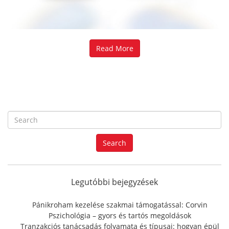
Read More
S
e
a
Search
r
c
h
f
Legutóbbi bejegyzések
o
r
Pánikroham kezelése szakmai támogatással: Corvin
:
Pszichológia – gyors és tartós megoldások
Tranzakciós tanácsadás folyamata és típusai: hogyan épül