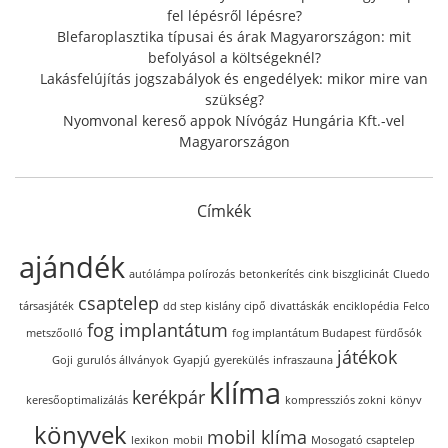
fel lépésről lépésre?
Blefaroplasztika típusai és árak Magyarországon: mit
befolyásol a költségeknél?
Lakásfelújítás jogszabályok és engedélyek: mikor mire van
szükség?
Nyomvonal kereső appok Nívógáz Hungária Kft.-vel
Magyarországon
Címkék
ajándék
autólámpa polírozás
betonkerítés
cink biszglicinát
Cluedo
csaptelep
társasjáték
dd step kislány cipő
divattáskák
enciklopédia
Felco
fog implantátum
metszőolló
fog implantátum Budapest
fürdősók
játékok
Goji
gurulós állványok
Gyapjú
gyerekülés
infraszauna
klíma
kerékpár
keresőoptimalizálás
kompressziós zokni
könyv
könyvek
mobil klíma
lexikon
mobil
Mosogató csaptelep