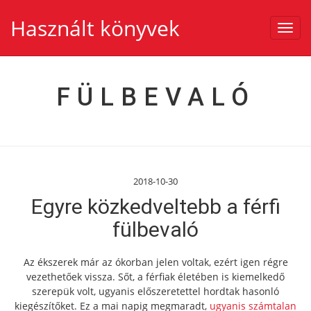
Használt könyvek
Toggl
navig
FÜLBEVALÓ
2018-10-30
Egyre közkedveltebb a férfi
fülbevaló
Az ékszerek már az ókorban jelen voltak, ezért igen régre
vezethetőek vissza. Sőt, a férfiak életében is kiemelkedő
szerepük volt, ugyanis előszeretettel hordtak hasonló
kiegészítőket. Ez a mai napig megmaradt,
ugyanis számtalan