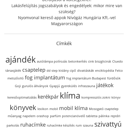
Lakásfelújítás jogszabályok és engedélyek: mikor mire van
szükség?
Nyomvonal kereső appok Nívógáz Hungária Kft.-vel
Magyarországon
Címkék
ajándék
autólámpa polírozás
betonkerítés
cink biszglicinát
Cluedo
csaptelep
társasjáték
dd step kislány cipő
divattáskák
enciklopédia
Felco
fog implantátum
metszőolló
fog implantátum Budapest
fürdősók
játékok
Goji
gurulós állványok
Gyapjú
gyerekülés
infraszauna
klíma
kerékpár
keresőoptimalizálás
kompressziós zokni
könyv
könyvek
mobil klíma
lexikon
mobil
Mosogató csaptelep
műanyag
napelem
orashop
parfüm
potencianövelő tabletta
pálinka
reptéri
szivattyú
ruhacímke
parkolás
ruhacímke készítés
rum
szauna