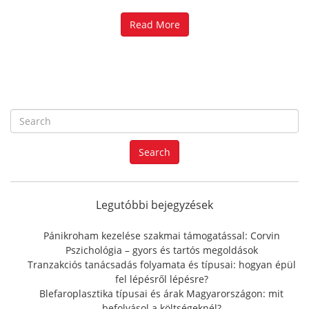
Read More
S
e
a
Search
r
c
h
f
Legutóbbi bejegyzések
o
r
Pánikroham kezelése szakmai támogatással: Corvin
:
Pszichológia – gyors és tartós megoldások
Tranzakciós tanácsadás folyamata és típusai: hogyan épül
fel lépésről lépésre?
Blefaroplasztika típusai és árak Magyarországon: mit
befolyásol a költségeknél?