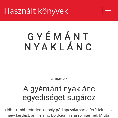
Használt könyvek
Toggl
navig
GYÉMÁNT
NYAKLÁNC
2018-04-14
A gyémánt nyaklánc
egyediséget sugároz
Előbb-utóbb minden komoly párkapcsolatban a férfi felteszi a
nagy kérdést, amire a nő boldogan válaszol igennel. Miután