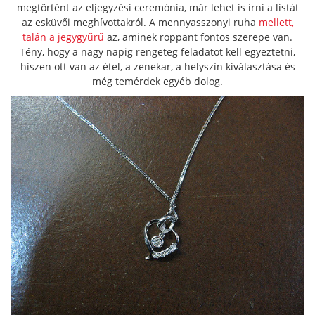
megtörtént az eljegyzési ceremónia, már lehet is írni a listát
az esküvői meghívottakról. A mennyasszonyi ruha
mellett,
talán a jegygyűrű
az, aminek roppant fontos szerepe van.
Tény, hogy a nagy napig rengeteg feladatot kell egyeztetni,
hiszen ott van az étel, a zenekar, a helyszín kiválasztása és
még temérdek egyéb dolog.