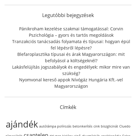
c
h
f
Legutóbbi bejegyzések
o
r
Pánikroham kezelése szakmai támogatással: Corvin
:
Pszichológia – gyors és tartós megoldások
Tranzakciós tanácsadás folyamata és típusai: hogyan épül
fel lépésről lépésre?
Blefaroplasztika típusai és árak Magyarországon: mit
befolyásol a költségeknél?
Lakásfelújítás jogszabályok és engedélyek: mikor mire van
szükség?
Nyomvonal kereső appok Nívógáz Hungária Kft.-vel
Magyarországon
Címkék
ajándék
autólámpa polírozás
betonkerítés
cink biszglicinát
Cluedo
csaptelep