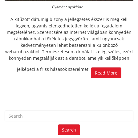
Gyémánt nyaklánc
A kitűzött dátumig bizony a jellegzetes ékszer is meg kell
legyen, ugyanis elengedhetetlen kellék a fogadalom
megtételéhez. Szerencsére az internet világában könnyedén
rábukkanhat a tökéletes jegygyűrűre, amit ugyancsak
kedvezményesen lehet beszerezni a különböző
webáruházakból. Természetesen a kínálat is elég széles, ezért
könnyedén megtalálják azt a darabot, amelyik kellőképpen
jelképezi a friss házasok szerelmét.
Read More
S
e
a
Search
r