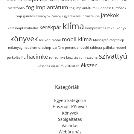
társasjáték
dd step kislány cipő
divattáskák
enciklopédia
Felco
fog implantátum
metszőolló
fog implantátum Budapest
fürdősók
játékok
Goji
gurulós állványok
Gyapjú
gyerekülés
infraszauna
klíma
kerékpár
keresőoptimalizálás
kompressziós zokni
könyv
könyvek
mobil klíma
lexikon
mobil
Mosogató csaptelep
műanyag
napelem
orashop
parfüm
potencianövelő tabletta
pálinka
reptéri
szivattyú
ruhacímke
parkolás
ruhacímke készítés
rum
szauna
ékszer
vásárlás
vízszűrő
víztisztító
Kategóriák
Egyéb kategória
Használt Könyvek
Könyvek
Szolgáltatás
Vásárlás
Webáruház