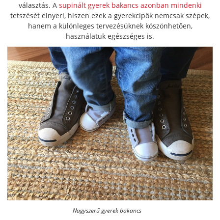
választás. A
supinált gyerek bakancs azonban mindenki
tetszését elnyeri, hiszen ezek a gyerekcipők nemcsak szépek,
hanem a különleges tervezésüknek köszönhetően,
használatuk egészséges is.
Nagyszerű gyerek bakancs