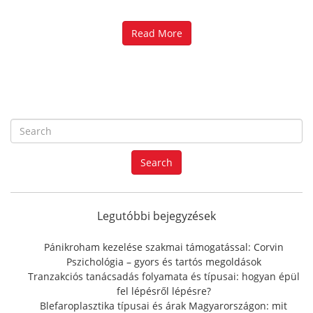
Read More
S
e
a
Search
r
c
h
f
Legutóbbi bejegyzések
o
r
Pánikroham kezelése szakmai támogatással: Corvin
:
Pszichológia – gyors és tartós megoldások
Tranzakciós tanácsadás folyamata és típusai: hogyan épül
fel lépésről lépésre?
Blefaroplasztika típusai és árak Magyarországon: mit