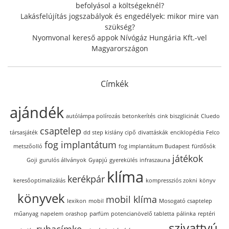
befolyásol a költségeknél?
Lakásfelújítás jogszabályok és engedélyek: mikor mire van
szükség?
Nyomvonal kereső appok Nívógáz Hungária Kft.-vel
Magyarországon
Címkék
ajándék
autólámpa polírozás
betonkerítés
cink biszglicinát
Cluedo
csaptelep
társasjáték
dd step kislány cipő
divattáskák
enciklopédia
Felco
fog implantátum
metszőolló
fog implantátum Budapest
fürdősók
játékok
Goji
gurulós állványok
Gyapjú
gyerekülés
infraszauna
klíma
kerékpár
keresőoptimalizálás
kompressziós zokni
könyv
könyvek
mobil klíma
lexikon
mobil
Mosogató csaptelep
műanyag
napelem
orashop
parfüm
potencianövelő tabletta
pálinka
reptéri
szivattyú