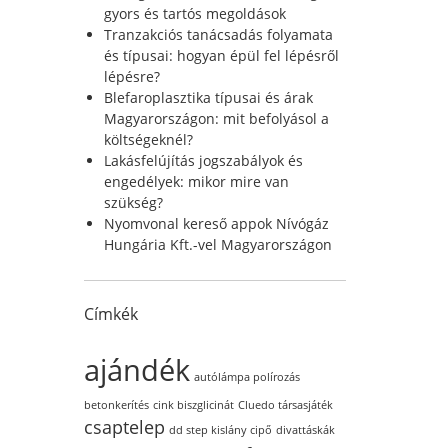
r
gyors és tartós megoldások
:
Tranzakciós tanácsadás folyamata
és típusai: hogyan épül fel lépésről
lépésre?
Blefaroplasztika típusai és árak
Magyarországon: mit befolyásol a
költségeknél?
Lakásfelújítás jogszabályok és
engedélyek: mikor mire van
szükség?
Nyomvonal kereső appok Nívógáz
Hungária Kft.-vel Magyarországon
Címkék
ajándék
autólámpa polírozás
betonkerítés
cink biszglicinát
Cluedo társasjáték
csaptelep
dd step kislány cipő
divattáskák