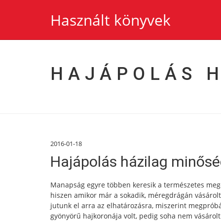
Használt könyvek
HAJÁPOLÁS 
2016-01-18
Hajápolás házilag minősé
Manapság egyre többen keresik a természetes megol
hiszen amikor már a sokadik, méregdrágán vásárolt á
jutunk el arra az elhatározásra, miszerint megpróbá
gyönyörű hajkoronája volt, pedig soha nem vásárol