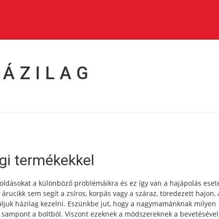
HÁZILAG
gi termékekkel
dásokat a különböző problémáikra és ez így van a hajápolás eseté
rucikk sem segít a zsíros, korpás vagy a száraz, töredezett hajon, 
ljuk házilag kezelni.
Eszünkbe jut, hogy a nagymamánknak milyen
t sampont a boltból. Viszont ezeknek a módszereknek a bevetéséve