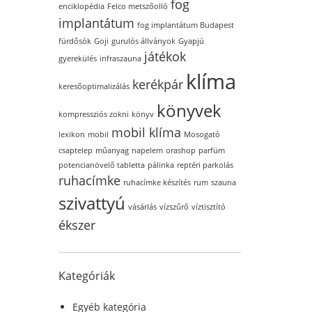
fog
enciklopédia
Felco metszőolló
implantátum
fog implantátum Budapest
fürdősók
Goji
gurulós állványok
Gyapjú
játékok
gyerekülés
infraszauna
klíma
kerékpár
keresőoptimalizálás
könyvek
kompressziós zokni
könyv
mobil klíma
lexikon
mobil
Mosogató
csaptelep
műanyag
napelem
orashop
parfüm
potencianövelő tabletta
pálinka
reptéri parkolás
ruhacímke
ruhacímke készítés
rum
szauna
szivattyú
vásárlás
vízszűrő
víztisztító
ékszer
Kategóriák
Egyéb kategória