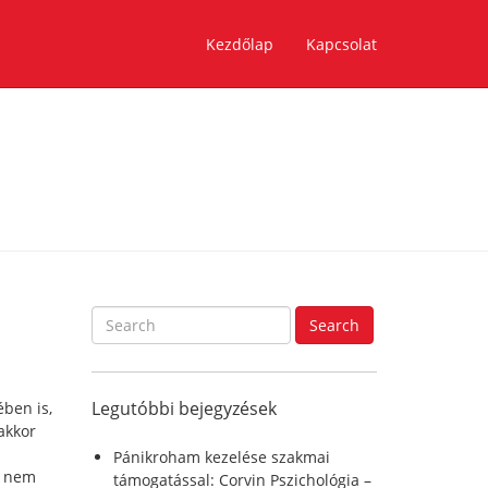
Kezdőlap
Kapcsolat
S
Search
e
a
r
Legutóbbi bejegyzések
ben is,
c
akkor
h
f
Pánikroham kezelése szakmai
l nem
o
támogatással: Corvin Pszichológia –