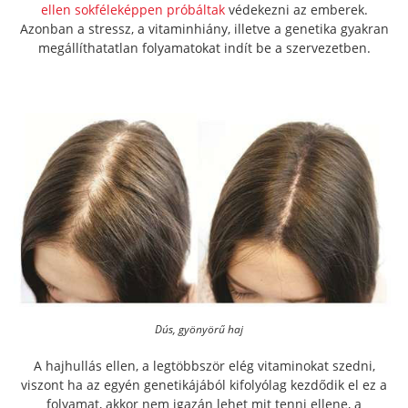
ellen sokféleképpen próbáltak
védekezni az emberek.
Azonban a stressz, a vitaminhiány, illetve a genetika gyakran
megállíthatatlan folyamatokat indít be a szervezetben.
Dús, gyönyörű haj
A hajhullás ellen, a legtöbbször elég vitaminokat szedni,
viszont ha az egyén genetikájából kifolyólag kezdődik el ez a
folyamat, akkor nem igazán lehet mit tenni ellene, a