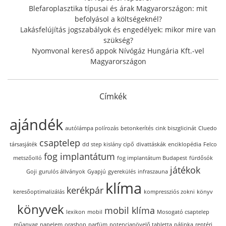
Blefaroplasztika típusai és árak Magyarországon: mit
befolyásol a költségeknél?
Lakásfelújítás jogszabályok és engedélyek: mikor mire van
szükség?
Nyomvonal kereső appok Nívógáz Hungária Kft.-vel
Magyarországon
Címkék
ajándék
autólámpa polírozás
betonkerítés
cink biszglicinát
Cluedo
csaptelep
társasjáték
dd step kislány cipő
divattáskák
enciklopédia
Felco
fog implantátum
metszőolló
fog implantátum Budapest
fürdősók
játékok
Goji
gurulós állványok
Gyapjú
gyerekülés
infraszauna
klíma
kerékpár
keresőoptimalizálás
kompressziós zokni
könyv
könyvek
mobil klíma
lexikon
mobil
Mosogató csaptelep
műanyag
napelem
orashop
parfüm
potencianövelő tabletta
pálinka
reptéri