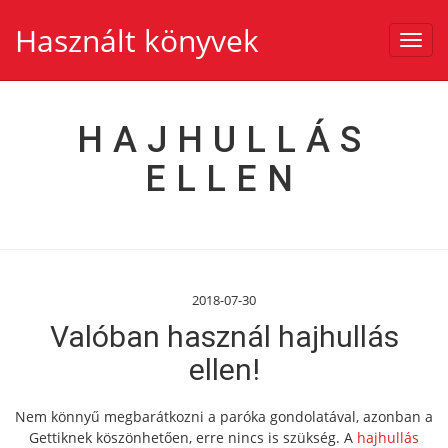
Használt könyvek
Toggl
navig
HAJHULLÁS
ELLEN
2018-07-30
Valóban használ hajhullás
ellen!
Nem könnyű megbarátkozni a paróka gondolatával, azonban a
Gettiknek köszönhetően, erre nincs is szükség. A
hajhullás