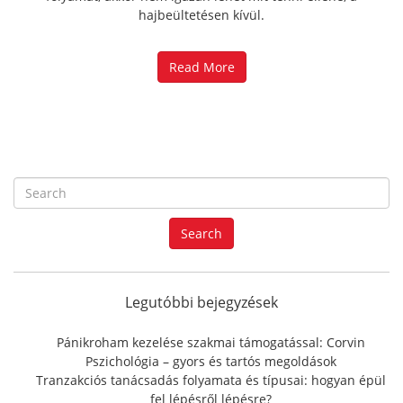
hajbeültetésen kívül.
Read More
S
e
a
Search
r
c
h
f
Legutóbbi bejegyzések
o
r
Pánikroham kezelése szakmai támogatással: Corvin
:
Pszichológia – gyors és tartós megoldások
Tranzakciós tanácsadás folyamata és típusai: hogyan épül
fel lépésről lépésre?