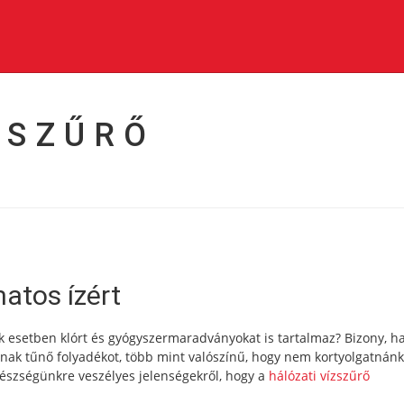
ZSZŰRŐ
matos ízért
sok esetben klórt és gyógyszermaradványokat is tartalmaz? Bizony, h
k tűnő folyadékot, több mint valószínű, hogy nem kortyolgatnánk
gészségünkre veszélyes jelenségekről, hogy a
hálózati vízszűrő