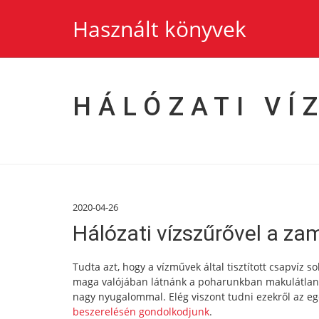
Használt könyvek
HÁLÓZATI VÍ
2020-04-26
Hálózati vízszűrővel a za
Tudta azt, hogy a vízművek által tisztított csapvíz 
maga valójában látnánk a poharunkban makulátlanna
nagy nyugalommal. Elég viszont tudni ezekről az e
beszerelésén gondolkodjunk
.