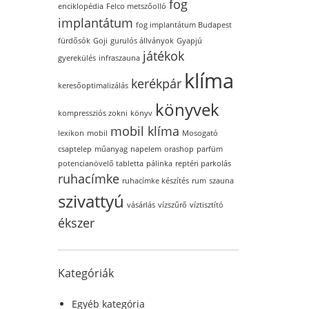
fog
enciklopédia
Felco metszőolló
implantátum
fog implantátum Budapest
fürdősók
Goji
gurulós állványok
Gyapjú
játékok
gyerekülés
infraszauna
klíma
kerékpár
keresőoptimalizálás
könyvek
kompressziós zokni
könyv
mobil klíma
lexikon
mobil
Mosogató
csaptelep
műanyag
napelem
orashop
parfüm
potencianövelő tabletta
pálinka
reptéri parkolás
ruhacímke
ruhacímke készítés
rum
szauna
szivattyú
vásárlás
vízszűrő
víztisztító
ékszer
Kategóriák
Egyéb kategória