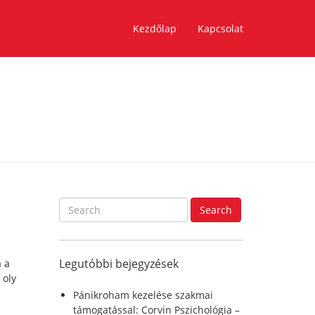
Kezdőlap
Kapcsolat
S
Search
e
a
r
Legutóbbi bejegyzések
a a
c
 oly
h
f
Pánikroham kezelése szakmai
o
támogatással: Corvin Pszichológia –