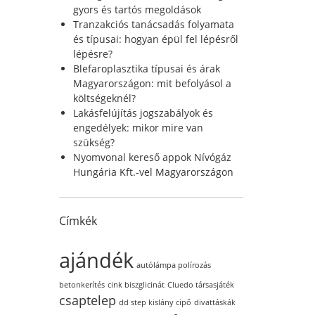
r
gyors és tartós megoldások
:
Tranzakciós tanácsadás folyamata
és típusai: hogyan épül fel lépésről
lépésre?
Blefaroplasztika típusai és árak
Magyarországon: mit befolyásol a
költségeknél?
Lakásfelújítás jogszabályok és
engedélyek: mikor mire van
szükség?
Nyomvonal kereső appok Nívógáz
Hungária Kft.-vel Magyarországon
Címkék
ajándék
autólámpa polírozás
betonkerítés
cink biszglicinát
Cluedo társasjáték
csaptelep
dd step kislány cipő
divattáskák