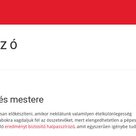
OZÓ
tés mestere
an előkészíteni, amikor nekilátunk valamilyen ételkülönlegesség
bokra vagdaljuk fel az összetevőket, mert elengedhetetlen a pépes
áló
eredményt biztosító halpasszírozó
, amit egyszerűen igénybe tu