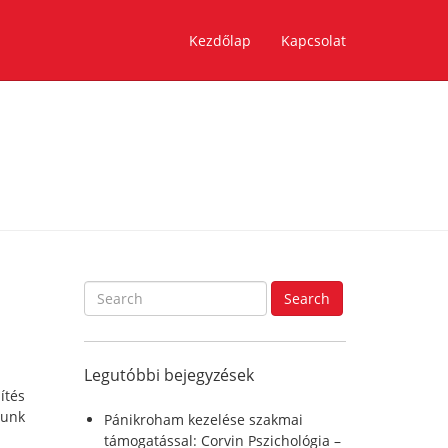
Kezdőlap
Kapcsolat
S
Search
e
a
r
Legutóbbi bejegyzések
c
ítés
h
dunk
f
Pánikroham kezelése szakmai
o
támogatással: Corvin Pszichológia –