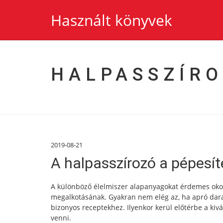
Használt könyvek
HALPASSZÍR
2019-08-21
A halpasszírozó a pépesí
A különböző élelmiszer alapanyagokat érdemes okos
megalkotásának. Gyakran nem elég az, ha apró dara
bizonyos receptekhez. Ilyenkor kerül előtérbe a kiv
venni.