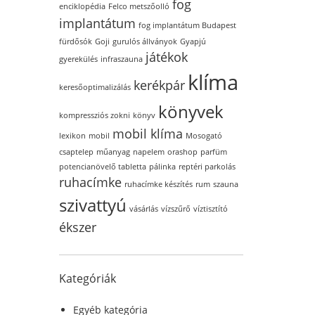
fog
enciklopédia
Felco metszőolló
implantátum
fog implantátum Budapest
fürdősók
Goji
gurulós állványok
Gyapjú
játékok
gyerekülés
infraszauna
klíma
kerékpár
keresőoptimalizálás
könyvek
kompressziós zokni
könyv
mobil klíma
lexikon
mobil
Mosogató
csaptelep
műanyag
napelem
orashop
parfüm
potencianövelő tabletta
pálinka
reptéri parkolás
ruhacímke
ruhacímke készítés
rum
szauna
szivattyú
vásárlás
vízszűrő
víztisztító
ékszer
Kategóriák
Egyéb kategória