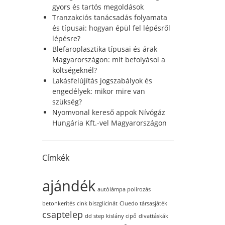
r
gyors és tartós megoldások
:
Tranzakciós tanácsadás folyamata
és típusai: hogyan épül fel lépésről
lépésre?
Blefaroplasztika típusai és árak
Magyarországon: mit befolyásol a
költségeknél?
Lakásfelújítás jogszabályok és
engedélyek: mikor mire van
szükség?
Nyomvonal kereső appok Nívógáz
Hungária Kft.-vel Magyarországon
Címkék
ajándék
autólámpa polírozás
betonkerítés
cink biszglicinát
Cluedo társasjáték
csaptelep
dd step kislány cipő
divattáskák