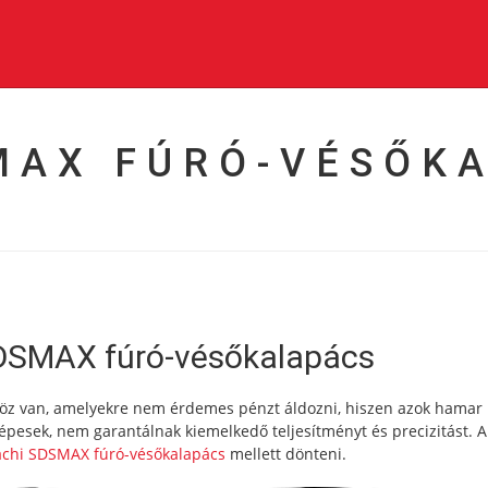
MAX FÚRÓ-VÉSŐK
SDSMAX fúró-vésőkalapács
köz van, amelyekre nem érdemes pénzt áldozni, hiszen azok hamar
esek, nem garantálnak kiemelkedő teljesítményt és precizitást. A
achi SDSMAX fúró-vésőkalapács
mellett dönteni.