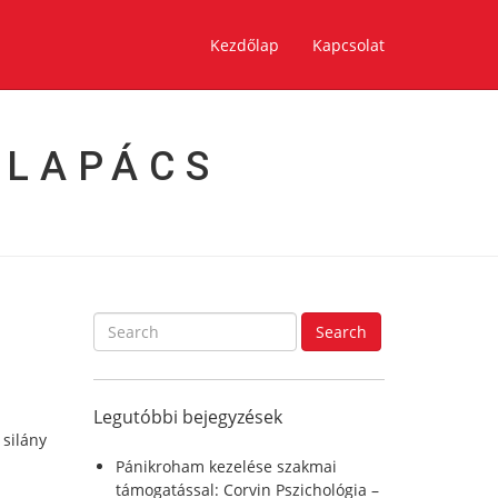
Kezdőlap
Kapcsolat
ALAPÁCS
S
Search
e
a
r
Legutóbbi bejegyzések
c
 silány
h
f
Pánikroham kezelése szakmai
o
támogatással: Corvin Pszichológia –