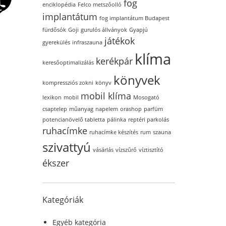
fog
enciklopédia
Felco metszőolló
implantátum
fog implantátum Budapest
fürdősók
Goji
gurulós állványok
Gyapjú
játékok
gyerekülés
infraszauna
klíma
kerékpár
keresőoptimalizálás
könyvek
kompressziós zokni
könyv
mobil klíma
lexikon
mobil
Mosogató
csaptelep
műanyag
napelem
orashop
parfüm
potencianövelő tabletta
pálinka
reptéri parkolás
ruhacímke
ruhacímke készítés
rum
szauna
szivattyú
vásárlás
vízszűrő
víztisztító
ékszer
Kategóriák
Egyéb kategória