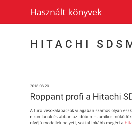
Használt könyvek
HITACHI SDS
2018-08-20
Roppant profi a Hitachi 
A fúró-vésőkalapácsok világában számos olyan esz
elromlanak és abban az időben is, amikor működőkép
nívójú modellek helyett, sokkal inkább megéri a
Hit