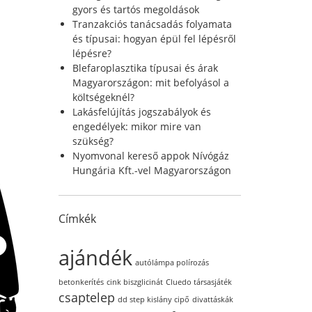
r
gyors és tartós megoldások
:
Tranzakciós tanácsadás folyamata
és típusai: hogyan épül fel lépésről
lépésre?
Blefaroplasztika típusai és árak
Magyarországon: mit befolyásol a
költségeknél?
Lakásfelújítás jogszabályok és
engedélyek: mikor mire van
szükség?
Nyomvonal kereső appok Nívógáz
Hungária Kft.-vel Magyarországon
Címkék
ajándék
autólámpa polírozás
betonkerítés
cink biszglicinát
Cluedo társasjáték
csaptelep
dd step kislány cipő
divattáskák