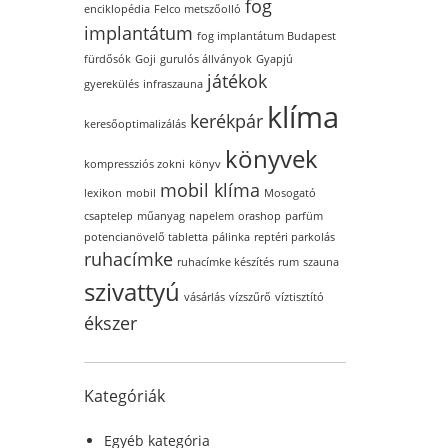
fog
enciklopédia
Felco metszőolló
implantátum
fog implantátum Budapest
fürdősók
Goji
gurulós állványok
Gyapjú
játékok
gyerekülés
infraszauna
klíma
kerékpár
keresőoptimalizálás
könyvek
kompressziós zokni
könyv
mobil klíma
lexikon
mobil
Mosogató
csaptelep
műanyag
napelem
orashop
parfüm
potencianövelő tabletta
pálinka
reptéri parkolás
ruhacímke
ruhacímke készítés
rum
szauna
szivattyú
vásárlás
vízszűrő
víztisztító
ékszer
Kategóriák
Egyéb kategória