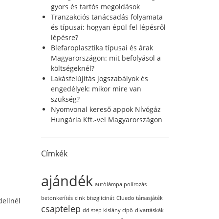
r
gyors és tartós megoldások
:
Tranzakciós tanácsadás folyamata
és típusai: hogyan épül fel lépésről
lépésre?
Blefaroplasztika típusai és árak
Magyarországon: mit befolyásol a
költségeknél?
Lakásfelújítás jogszabályok és
engedélyek: mikor mire van
szükség?
Nyomvonal kereső appok Nívógáz
Hungária Kft.-vel Magyarországon
Címkék
ajándék
autólámpa polírozás
betonkerítés
cink biszglicinát
Cluedo társasjáték
dellnél
csaptelep
dd step kislány cipő
divattáskák