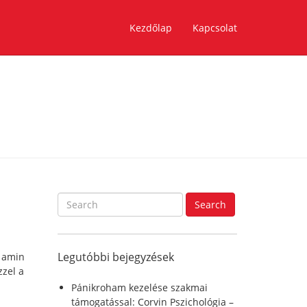
Kezdőlap
Kapcsolat
S
Search
e
a
r
Legutóbbi bejegyzések
, amin
c
zzel a
h
f
Pánikroham kezelése szakmai
o
támogatással: Corvin Pszichológia –