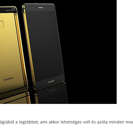
lógiából a legtöbbet, ami akkor lehetséges volt és azóta minden mo