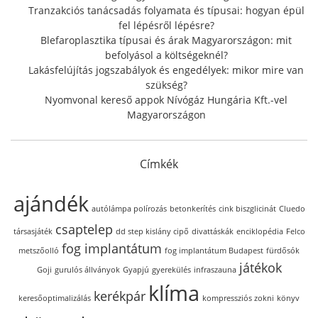
Tranzakciós tanácsadás folyamata és típusai: hogyan épül
fel lépésről lépésre?
Blefaroplasztika típusai és árak Magyarországon: mit
befolyásol a költségeknél?
Lakásfelújítás jogszabályok és engedélyek: mikor mire van
szükség?
Nyomvonal kereső appok Nívógáz Hungária Kft.-vel
Magyarországon
Címkék
ajándék
autólámpa polírozás
betonkerítés
cink biszglicinát
Cluedo
csaptelep
társasjáték
dd step kislány cipő
divattáskák
enciklopédia
Felco
fog implantátum
metszőolló
fog implantátum Budapest
fürdősók
játékok
Goji
gurulós állványok
Gyapjú
gyerekülés
infraszauna
klíma
kerékpár
keresőoptimalizálás
kompressziós zokni
könyv