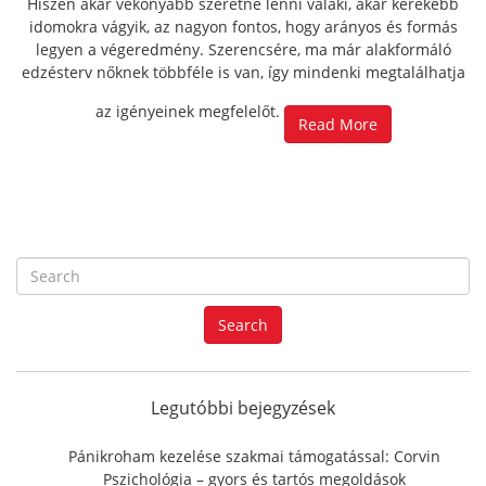
Hiszen akár vékonyabb szeretne lenni valaki, akár kerekebb
idomokra vágyik, az nagyon fontos, hogy arányos és formás
legyen a végeredmény. Szerencsére, ma már alakformáló
edzésterv nőknek többféle is van, így mindenki megtalálhatja
az igényeinek megfelelőt.
Read More
S
e
a
Search
r
c
h
f
Legutóbbi bejegyzések
o
r
Pánikroham kezelése szakmai támogatással: Corvin
:
Pszichológia – gyors és tartós megoldások