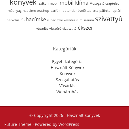
könyvek
mobil klíma
lexikon
mobil
Mosogató csaptelep
műanyag
napelem
orashop
parfüm
potencianövelő tabletta
pálinka
reptéri
szivattyú
ruhacímke
parkolás
ruhacímke készítés
rum
szauna
ékszer
vásárlás
vízszűrő
víztisztító
Kategóriák
Egyéb kategória
Használt Könyvek
Könyvek
Szolgáltatás
Vásárlás
Webáruház
© Copyright 2026 -
Használt könyvek
Future Theme
⋅ Powered by
WordPress