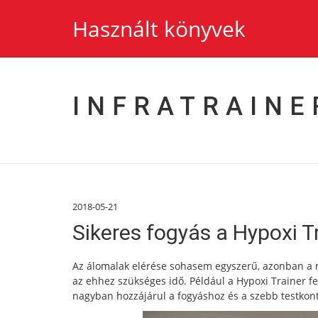
Használt könyvek
INFRATRAINE
2018-05-21
Sikeres fogyás a Hypoxi T
Az álomalak elérése sohasem egyszerű, azonban a m
az ehhez szükséges idő. Például a Hypoxi Trainer felg
nagyban hozzájárul a fogyáshoz és a szebb testkon