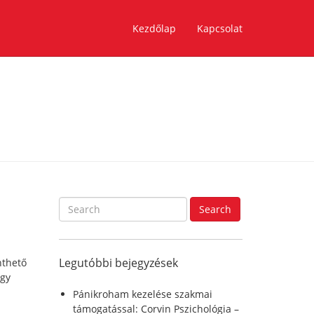
Kezdőlap
Kapcsolat
S
Search
e
a
r
Legutóbbi bejegyzések
nthető
c
így
h
f
Pánikroham kezelése szakmai
o
támogatással: Corvin Pszichológia –