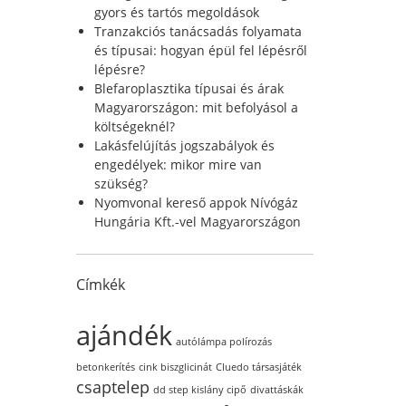
r
gyors és tartós megoldások
:
Tranzakciós tanácsadás folyamata
és típusai: hogyan épül fel lépésről
lépésre?
Blefaroplasztika típusai és árak
Magyarországon: mit befolyásol a
költségeknél?
Lakásfelújítás jogszabályok és
engedélyek: mikor mire van
szükség?
Nyomvonal kereső appok Nívógáz
Hungária Kft.-vel Magyarországon
Címkék
ajándék
autólámpa polírozás
betonkerítés
cink biszglicinát
Cluedo társasjáték
csaptelep
dd step kislány cipő
divattáskák