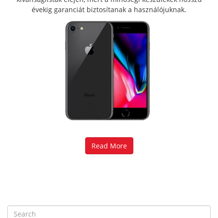
évekig garanciát biztosítanak a használójuknak.
Read More
S