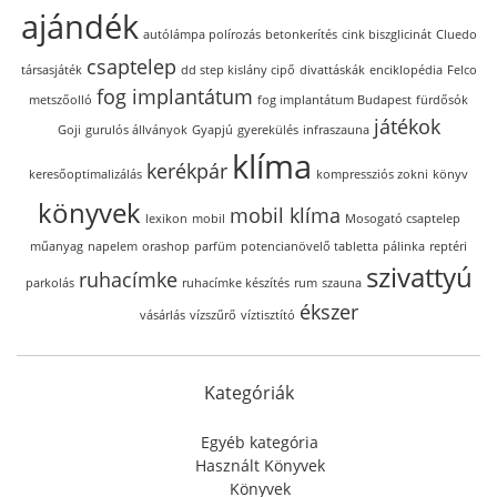
ajándék
autólámpa polírozás
betonkerítés
cink biszglicinát
Cluedo
csaptelep
társasjáték
dd step kislány cipő
divattáskák
enciklopédia
Felco
fog implantátum
metszőolló
fog implantátum Budapest
fürdősók
játékok
Goji
gurulós állványok
Gyapjú
gyerekülés
infraszauna
klíma
kerékpár
keresőoptimalizálás
kompressziós zokni
könyv
könyvek
mobil klíma
lexikon
mobil
Mosogató csaptelep
műanyag
napelem
orashop
parfüm
potencianövelő tabletta
pálinka
reptéri
szivattyú
ruhacímke
parkolás
ruhacímke készítés
rum
szauna
ékszer
vásárlás
vízszűrő
víztisztító
Kategóriák
Egyéb kategória
Használt Könyvek
Könyvek