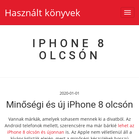
Használt könyvek
Toggl
navig
IPHONE 8
OLCSÓN
2020-01-01
Minőségi és új iPhone 8 olcsón
Vannak márkák, amelyek sohasem mennek ki a divatból. Az
Android telefonok mellett, szerencsére ma már bárkié
lehet az
iPhone 8 olcsón és újonnan
is. Az Apple nem véletlenül áll a
kívánságlisták elején, mert a minőségi készülékek hosszú