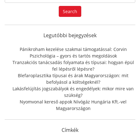
e
a
Search
r
c
h
f
Legutóbbi bejegyzések
o
r
Pánikroham kezelése szakmai támogatással: Corvin
:
Pszichológia – gyors és tartós megoldások
Tranzakciós tanácsadás folyamata és típusai: hogyan épül
fel lépésről lépésre?
Blefaroplasztika típusai és árak Magyarországon: mit
befolyásol a költségeknél?
Lakásfelújítás jogszabályok és engedélyek: mikor mire van
szükség?
Nyomvonal kereső appok Nívógáz Hungária Kft.-vel
Magyarországon
Címkék