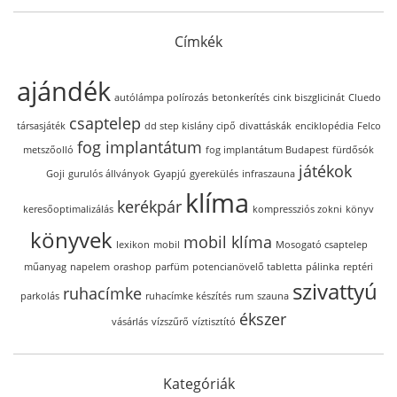
Címkék
ajándék
autólámpa polírozás
betonkerítés
cink biszglicinát
Cluedo
csaptelep
társasjáték
dd step kislány cipő
divattáskák
enciklopédia
Felco
fog implantátum
metszőolló
fog implantátum Budapest
fürdősók
játékok
Goji
gurulós állványok
Gyapjú
gyerekülés
infraszauna
klíma
kerékpár
keresőoptimalizálás
kompressziós zokni
könyv
könyvek
mobil klíma
lexikon
mobil
Mosogató csaptelep
műanyag
napelem
orashop
parfüm
potencianövelő tabletta
pálinka
reptéri
szivattyú
ruhacímke
parkolás
ruhacímke készítés
rum
szauna
ékszer
vásárlás
vízszűrő
víztisztító
Kategóriák