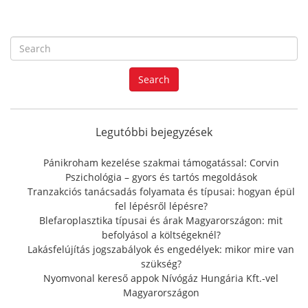
S
e
a
Search
r
c
h
f
Legutóbbi bejegyzések
o
r
Pánikroham kezelése szakmai támogatással: Corvin
:
Pszichológia – gyors és tartós megoldások
Tranzakciós tanácsadás folyamata és típusai: hogyan épül
fel lépésről lépésre?
Blefaroplasztika típusai és árak Magyarországon: mit
befolyásol a költségeknél?
Lakásfelújítás jogszabályok és engedélyek: mikor mire van
szükség?
Nyomvonal kereső appok Nívógáz Hungária Kft.-vel
Magyarországon