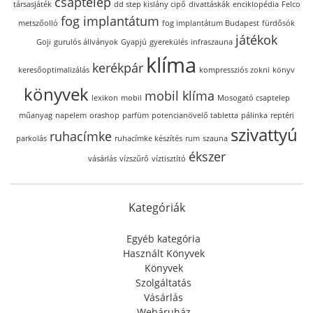
csaptelep
társasjáték
dd step kislány cipő
divattáskák
enciklopédia
Felco
fog implantátum
metszőolló
fog implantátum Budapest
fürdősók
játékok
Goji
gurulós állványok
Gyapjú
gyerekülés
infraszauna
klíma
kerékpár
keresőoptimalizálás
kompressziós zokni
könyv
könyvek
mobil klíma
lexikon
mobil
Mosogató csaptelep
műanyag
napelem
orashop
parfüm
potencianövelő tabletta
pálinka
reptéri
szivattyú
ruhacímke
parkolás
ruhacímke készítés
rum
szauna
ékszer
vásárlás
vízszűrő
víztisztító
Kategóriák
Egyéb kategória
Használt Könyvek
Könyvek
Szolgáltatás
Vásárlás
Webáruház