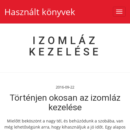
Használt könyvek
Toggl
navig
IZOMLÁZ
KEZELÉSE
2016-09-22
Történjen okosan az izomláz
kezelése
Mielőtt beköszönt a nagy tél, és behúzódunk a szobába, van
még lehetőségünk arra, hogy kihasználjuk a jó időt. Egy alapos