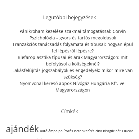
c
h
f
Legutóbbi bejegyzések
o
r
Pánikroham kezelése szakmai támogatással: Corvin
:
Pszichológia – gyors és tartós megoldások
Tranzakciós tanácsadás folyamata és típusai: hogyan épül
fel lépésről lépésre?
Blefaroplasztika típusai és árak Magyarországon: mit
befolyásol a költségeknél?
Lakásfelújítás jogszabályok és engedélyek: mikor mire van
szükség?
Nyomvonal kereső appok Nívógáz Hungária Kft.-vel
Magyarországon
Címkék
ajándék
autólámpa polírozás
betonkerítés
cink biszglicinát
Cluedo