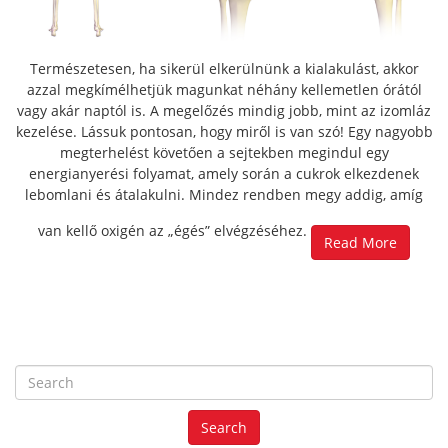
Természetesen, ha sikerül elkerülnünk a kialakulást, akkor
azzal megkímélhetjük magunkat néhány kellemetlen órától
vagy akár naptól is. A megelőzés mindig jobb, mint az izomláz
kezelése. Lássuk pontosan, hogy miről is van szó! Egy nagyobb
megterhelést követően a sejtekben megindul egy
energianyerési folyamat, amely során a cukrok elkezdenek
lebomlani és átalakulni. Mindez rendben megy addig, amíg
van kellő oxigén az „égés” elvégzéséhez.
Read More
S
e
a
Search
r