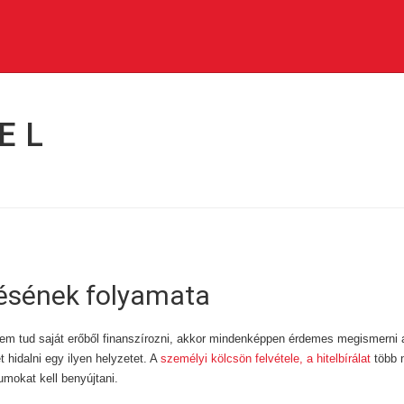
EL
lésének folyamata
nem tud saját erőből finanszírozni, akkor mindenképpen érdemes megismerni 
 hidalni egy ilyen helyzetet. A
személyi kölcsön felvétele, a hitelbírálat
több n
mokat kell benyújtani.