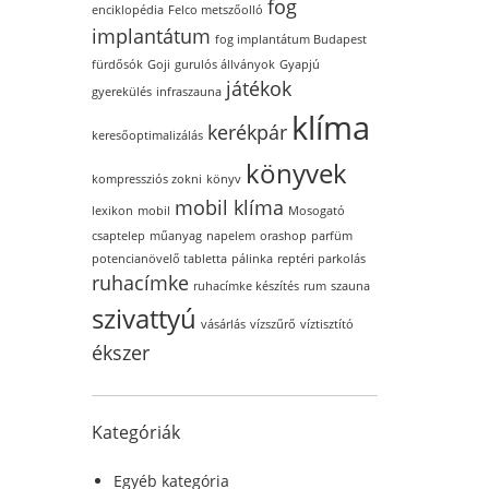
fog
enciklopédia
Felco metszőolló
implantátum
fog implantátum Budapest
fürdősók
Goji
gurulós állványok
Gyapjú
játékok
gyerekülés
infraszauna
klíma
kerékpár
keresőoptimalizálás
könyvek
kompressziós zokni
könyv
mobil klíma
lexikon
mobil
Mosogató
csaptelep
műanyag
napelem
orashop
parfüm
potencianövelő tabletta
pálinka
reptéri parkolás
ruhacímke
ruhacímke készítés
rum
szauna
szivattyú
vásárlás
vízszűrő
víztisztító
ékszer
Kategóriák
Egyéb kategória