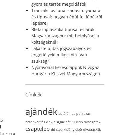
r
gyors és tartós megoldások
:
Tranzakciós tanácsadás folyamata
és típusai: hogyan épül fel lépésről
lépésre?
Blefaroplasztika típusai és árak
Magyarországon: mit befolyásol a
költségeknél?
Lakásfelújítás jogszabályok és
engedélyek: mikor mire van
szükség?
Nyomvonal kereső appok Nívógáz
Hungária Kft.-vel Magyarországon
Címkék
ajándék
autólámpa polírozás
tő
betonkerítés
cink biszglicinát
Cluedo társasjáték
l
csaptelep
dd step kislány cipő
divattáskák
 hiszen a