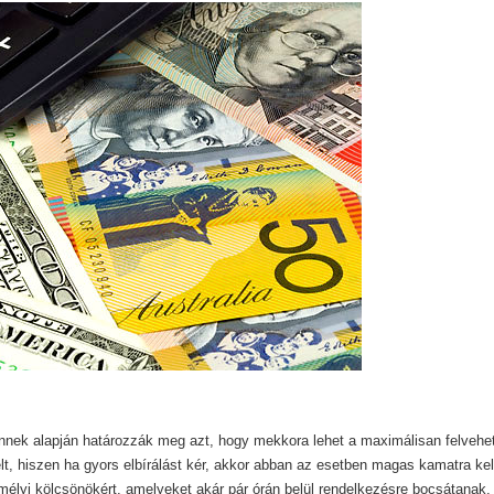
ennek alapján határozzák meg azt, hogy mekkora lehet a maximálisan felvehe
lt, hiszen ha gyors elbírálást kér, akkor abban az esetben magas kamatra kel
emélyi kölcsönökért, amelyeket akár pár órán belül rendelkezésre bocsátanak,