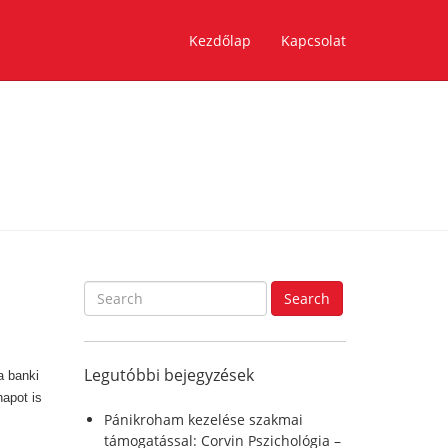
Kezdőlap
Kapcsolat
S
Search
e
a
r
Legutóbbi bejegyzések
c
a banki
h
apot is
f
Pánikroham kezelése szakmai
o
támogatással: Corvin Pszichológia –