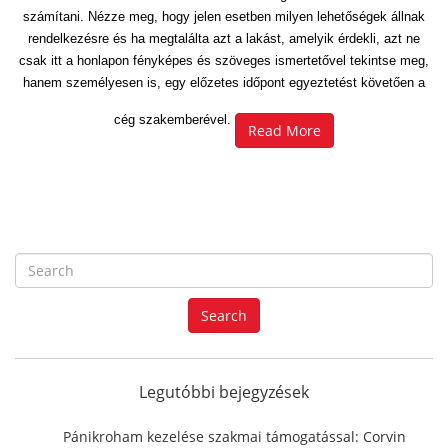
számítani. Nézze meg, hogy jelen esetben milyen lehetőségek állnak
rendelkezésre és ha megtalálta azt a lakást, amelyik érdekli, azt ne
csak itt a honlapon fényképes és szöveges ismertetővel tekintse meg,
hanem személyesen is, egy előzetes időpont egyeztetést követően a
cég szakemberével.
Read More
S
e
a
Search
r
c
h
f
Legutóbbi bejegyzések
o
r
Pánikroham kezelése szakmai támogatással: Corvin