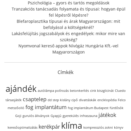
:
Pszichológia – gyors és tartós megoldások
Tranzakciós tanácsadás folyamata és típusai: hogyan épül
fel lépésről lépésre?
Blefaroplasztika típusai és árak Magyarországon: mit
befolyásol a költségeknél?
Lakásfelújítás jogszabályok és engedélyek: mikor mire van
szükség?
Nyomvonal kereső appok Nívógáz Hungária Kft.-vel
Magyarországon
Címkék
ajándék
autólámpa polírozás
betonkerítés
cink biszglicinát
Cluedo
csaptelep
társasjáték
dd step kislány cipő
divattáskák
enciklopédia
Felco
fog implantátum
metszőolló
fog implantátum Budapest
fürdősók
játékok
Goji
gurulós állványok
Gyapjú
gyerekülés
infraszauna
klíma
kerékpár
keresőoptimalizálás
kompressziós zokni
könyv