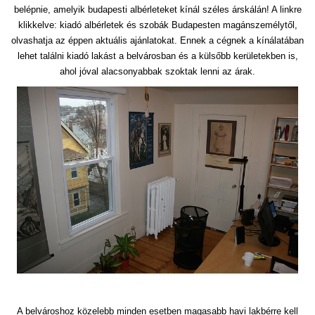
belépnie, amelyik budapesti albérleteket kínál széles árskálán! A linkre
klikkelve: kiadó albérletek és szobák Budapesten magánszemélytől,
olvashatja az éppen aktuális ajánlatokat. Ennek a cégnek a kínálatában
lehet találni kiadó lakást a belvárosban és a külsőbb kerületekben is,
ahol jóval alacsonyabbak szoktak lenni az árak.
A belvároshoz közelebb minden esetben magasabb havi lakbérre kell