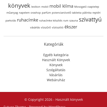
könyvek
mobil klíma
lexikon
mobil
Mosogató csaptelep
műanyag
napelem
orashop
parfüm
potencianövelő tabletta
pálinka
reptéri
szivattyú
ruhacímke
parkolás
ruhacímke készítés
rum
szauna
ékszer
vásárlás
vízszűrő
víztisztító
Kategóriák
Egyéb kategória
Használt Könyvek
Könyvek
Szolgáltatás
Vásárlás
Webáruház
© Copyright 2026 -
Használt könyvek
Future Theme
⋅ Powered by
WordPress