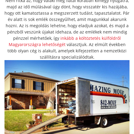
Nem ritka az, hogy valaki még fiatal korában kimegy nyugatra,
majd az idő múlásával úgy dönt, hogy visszatér kis hazájába,
hogy ott kamatoztassa a megszerzett tudást, tapasztalatot. Pár
év alatt is sok emlék összegyűlhet, amit magunkkal akarunk
hozni. Az is megoldás lehetne, hogy eladjuk azokat, és majd a
pénzből veszünk újakat idehaza, de az emlékek nem mindig
pénzzel mérhetőek, így
inkább a költöztetés külföldről
Magyarországra lehetőségét
választjuk. Az elmúlt években
több olyan cég is alakult, amelyek kifejezetten a nemzetközi
szállításra specializálódtak.