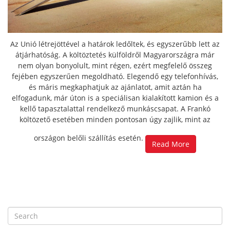
Az Unió létrejöttével a határok ledőltek, és egyszerűbb lett az
átjárhatóság. A költöztetés külföldről Magyarországra már
nem olyan bonyolult, mint régen, ezért megfelelő összeg
fejében egyszerűen megoldható. Elegendő egy telefonhívás,
és máris megkaphatjuk az ajánlatot, amit aztán ha
elfogadunk, már úton is a speciálisan kialakított kamion és a
kellő tapasztalattal rendelkező munkáscsapat. A Frankó
költözető esetében minden pontosan úgy zajlik, mint az
országon belőli szállítás esetén.
Read More
S
e