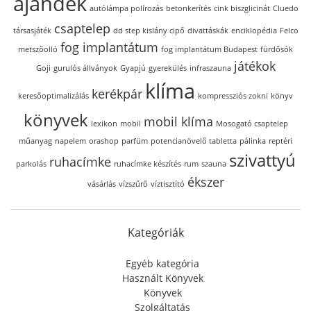
ajándék
autólámpa polírozás
betonkerítés
cink biszglicinát
Cluedo
csaptelep
társasjáték
dd step kislány cipő
divattáskák
enciklopédia
Felco
fog implantátum
metszőolló
fog implantátum Budapest
fürdősók
játékok
Goji
gurulós állványok
Gyapjú
gyerekülés
infraszauna
klíma
kerékpár
keresőoptimalizálás
kompressziós zokni
könyv
könyvek
mobil klíma
lexikon
mobil
Mosogató csaptelep
műanyag
napelem
orashop
parfüm
potencianövelő tabletta
pálinka
reptéri
szivattyú
ruhacímke
parkolás
ruhacímke készítés
rum
szauna
ékszer
vásárlás
vízszűrő
víztisztító
Kategóriák
Egyéb kategória
Használt Könyvek
Könyvek
Szolgáltatás