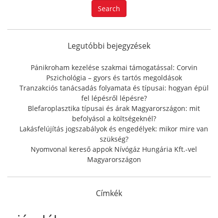
a
Search
r
c
h
f
Legutóbbi bejegyzések
o
r
Pánikroham kezelése szakmai támogatással: Corvin
:
Pszichológia – gyors és tartós megoldások
Tranzakciós tanácsadás folyamata és típusai: hogyan épül
fel lépésről lépésre?
Blefaroplasztika típusai és árak Magyarországon: mit
befolyásol a költségeknél?
Lakásfelújítás jogszabályok és engedélyek: mikor mire van
szükség?
Nyomvonal kereső appok Nívógáz Hungária Kft.-vel
Magyarországon
Címkék