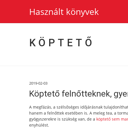
Használt könyvek
KÖPTETŐ
2019-02-03
Köptető felnőtteknek, gy
A megfázás, a szélsőséges időjárásnak tulajdoníth
hanem a felnőttek esetében is. A meleg tea, a tor
gyógyszerekre is szükség van, de a
köptető sem mar
enyhülést.