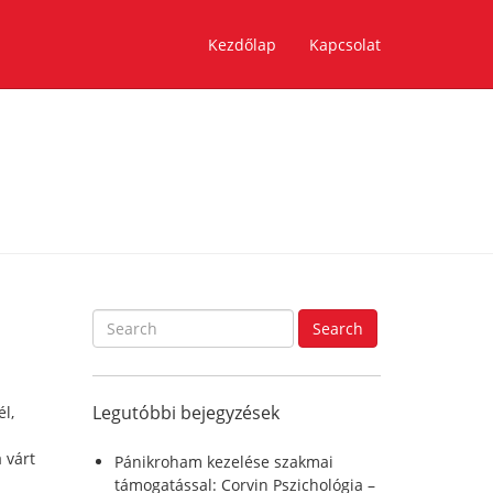
Kezdőlap
Kapcsolat
S
Search
e
a
r
Legutóbbi bejegyzések
l,
c
h
 várt
f
Pánikroham kezelése szakmai
o
támogatással: Corvin Pszichológia –