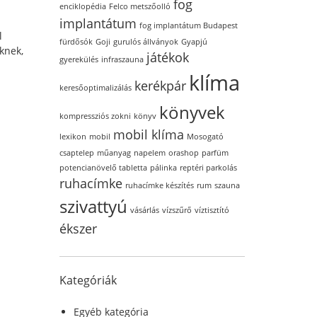
fog
enciklopédia
Felco metszőolló
implantátum
fog implantátum Budapest
l
fürdősók
Goji
gurulós állványok
Gyapjú
knek,
játékok
gyerekülés
infraszauna
klíma
kerékpár
keresőoptimalizálás
könyvek
kompressziós zokni
könyv
mobil klíma
lexikon
mobil
Mosogató
csaptelep
műanyag
napelem
orashop
parfüm
potencianövelő tabletta
pálinka
reptéri parkolás
ruhacímke
ruhacímke készítés
rum
szauna
szivattyú
vásárlás
vízszűrő
víztisztító
ékszer
Kategóriák
Egyéb kategória