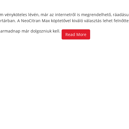
m vényköteles lévén, már az internetről is megrendelhető, ráadásu
ertárban. A NeoCitran Max köptetővel kiváló választás lehet felnőtte
harmadnap már dolgozniuk kell.
Read More