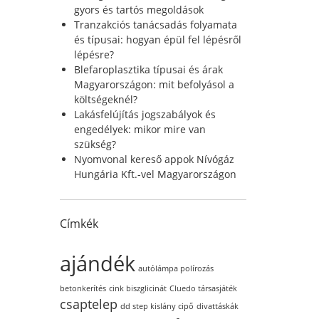
r
gyors és tartós megoldások
:
Tranzakciós tanácsadás folyamata
és típusai: hogyan épül fel lépésről
lépésre?
Blefaroplasztika típusai és árak
Magyarországon: mit befolyásol a
költségeknél?
Lakásfelújítás jogszabályok és
engedélyek: mikor mire van
szükség?
Nyomvonal kereső appok Nívógáz
Hungária Kft.-vel Magyarországon
Címkék
ajándék
autólámpa polírozás
betonkerítés
cink biszglicinát
Cluedo társasjáték
csaptelep
dd step kislány cipő
divattáskák