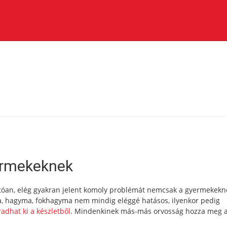
ermekeknek
atóan, elég gyakran jelent komoly problémát nemcsak a gyermekekné
ma, hagyma, fokhagyma nem mindig eléggé hatásos, ilyenkor pedig
adhat ki a készletből
. Mindenkinek más-más orvosság hozza meg a