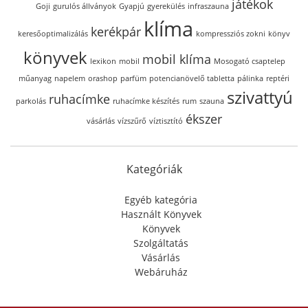
játékok
Goji
gurulós állványok
Gyapjú
gyerekülés
infraszauna
klíma
kerékpár
keresőoptimalizálás
kompressziós zokni
könyv
könyvek
mobil klíma
lexikon
mobil
Mosogató csaptelep
műanyag
napelem
orashop
parfüm
potencianövelő tabletta
pálinka
reptéri
szivattyú
ruhacímke
parkolás
ruhacímke készítés
rum
szauna
ékszer
vásárlás
vízszűrő
víztisztító
Kategóriák
Egyéb kategória
Használt Könyvek
Könyvek
Szolgáltatás
Vásárlás
Webáruház