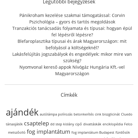
f
Legutóbbi bejegyzések
o
r
Pánikroham kezelése szakmai támogatással: Corvin
:
Pszichológia – gyors és tartós megoldások
Tranzakciós tanácsadás folyamata és típusai: hogyan épül
fel lépésről lépésre?
Blefaroplasztika típusai és árak Magyarországon: mit
befolyásol a költségeknél?
Lakásfelújítás jogszabályok és engedélyek: mikor mire van
szükség?
Nyomvonal kereső appok Nívógáz Hungária Kft.-vel
Magyarországon
Címkék
ajándék
autólámpa polírozás
betonkerítés
cink biszglicinát
Cluedo
csaptelep
társasjáték
dd step kislány cipő
divattáskák
enciklopédia
Felco
fog implantátum
metszőolló
fog implantátum Budapest
fürdősók