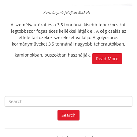
Kormánymű felújítás Miskolc
A személyautókat és a 3,5 tonnánál kisebb teherkocsikat,
legtöbbször fogasléces kellékkel látják el. A cég csakis az
efféle tartozékok szerelését vállalja. A golyósoros
kormányműveket 3,5 tonnánál nagyobb teherautókban,
kamionokban, buszokban használják.
Read More
S
e
a
Search
r
c
h