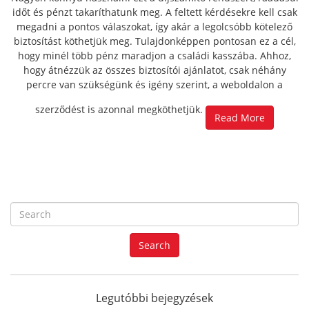
időt és pénzt takaríthatunk meg. A feltett kérdésekre kell csak
megadni a pontos válaszokat, így akár a legolcsóbb kötelező
biztosítást köthetjük meg. Tulajdonképpen pontosan ez a cél,
hogy minél több pénz maradjon a családi kasszába. Ahhoz,
hogy átnézzük az összes biztosítói ajánlatot, csak néhány
percre van szükségünk és igény szerint, a weboldalon a
szerződést is azonnal megköthetjük.
Read More
S
e
a
Search
r
c
h
f
Legutóbbi bejegyzések