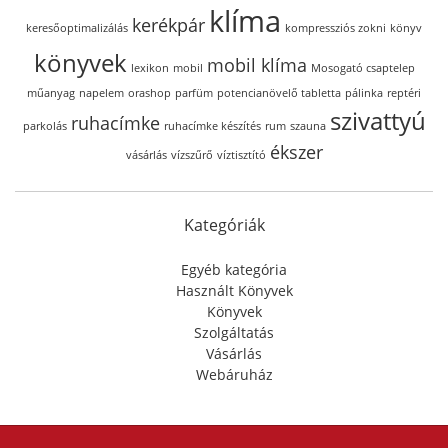
klíma
kerékpár
keresőoptimalizálás
kompressziós zokni
könyv
könyvek
mobil klíma
lexikon
mobil
Mosogató csaptelep
műanyag
napelem
orashop
parfüm
potencianövelő tabletta
pálinka
reptéri
szivattyú
ruhacímke
parkolás
ruhacímke készítés
rum
szauna
ékszer
vásárlás
vízszűrő
víztisztító
Kategóriák
Egyéb kategória
Használt Könyvek
Könyvek
Szolgáltatás
Vásárlás
Webáruház