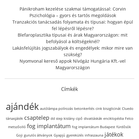
o
r
Pánikroham kezelése szakmai támogatással: Corvin
:
Pszichológia – gyors és tartós megoldások
Tranzakciós tanácsadás folyamata és típusai: hogyan épül
fel lépésről lépésre?
Blefaroplasztika típusai és árak Magyarországon: mit
befolyásol a költségeknél?
Lakásfelújítás jogszabályok és engedélyek: mikor mire van
szükség?
Nyomvonal kereső appok Nívógáz Hungária Kft.-vel
Magyarországon
Címkék
ajándék
autólámpa polírozás
betonkerítés
cink biszglicinát
Cluedo
csaptelep
társasjáték
dd step kislány cipő
divattáskák
enciklopédia
Felco
fog implantátum
metszőolló
fog implantátum Budapest
fürdősók
játékok
Goji
gurulós állványok
Gyapjú
gyerekülés
infraszauna