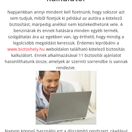
Napjainkban annyi mindent kell fizetnünk, hogy sokszor azt
sem tudjuk, miből fizetjük ki például az autóra a kötelező
biztosítást, márpedig anélkül nem közlekedhetünk vele. A
benzinárak és ennek hatására minden egyéb termék,
szolgáltatás ára az egekben van, így érthető, hogy mindig a
legolcsóbb megoldást keressük. Érdemes kipróbálni a
www.biztoshely.hu
weboldalon található kötelező biztosítás
kalkulátort. Ennek alkalmazásával 11 biztosítói ajánlatot
hasonlíthatunk össze, amelyek ár szerinti sorrendbe is vannak
rendezve.
Nagyon könnyű használni ezt a díjszámító rendszert, ráadásul