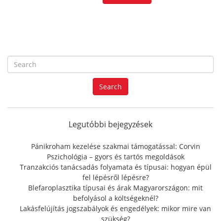
S
e
a
Search
r
c
h
f
Legutóbbi bejegyzések
o
r
Pánikroham kezelése szakmai támogatással: Corvin
:
Pszichológia – gyors és tartós megoldások
Tranzakciós tanácsadás folyamata és típusai: hogyan épül
fel lépésről lépésre?
Blefaroplasztika típusai és árak Magyarországon: mit
befolyásol a költségeknél?
Lakásfelújítás jogszabályok és engedélyek: mikor mire van
szükség?