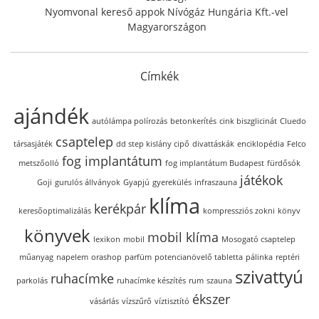
Nyomvonal kereső appok Nívógáz Hungária Kft.-vel
Magyarországon
Címkék
ajándék
autólámpa polírozás
betonkerítés
cink biszglicinát
Cluedo
csaptelep
társasjáték
dd step kislány cipő
divattáskák
enciklopédia
Felco
fog implantátum
metszőolló
fog implantátum Budapest
fürdősók
játékok
Goji
gurulós állványok
Gyapjú
gyerekülés
infraszauna
klíma
kerékpár
keresőoptimalizálás
kompressziós zokni
könyv
könyvek
mobil klíma
lexikon
mobil
Mosogató csaptelep
műanyag
napelem
orashop
parfüm
potencianövelő tabletta
pálinka
reptéri
szivattyú
ruhacímke
parkolás
ruhacímke készítés
rum
szauna
ékszer
vásárlás
vízszűrő
víztisztító