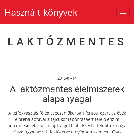
Használt könyvek
Toggl
navig
LAKTÓZMENTES
2015-07-14
A laktózmentes élelmiszerek
alapanyagai
A tejfogyasztás főleg csecsemőkorban fontos, ezért az évek
előrehaladtával a tejcukor lebontásáért felelő enzim
működése lelassul, majd végül leáll. Ezért a felnőttek nagy
része úgynevezett laktózérzékenyégben szenved. Csak